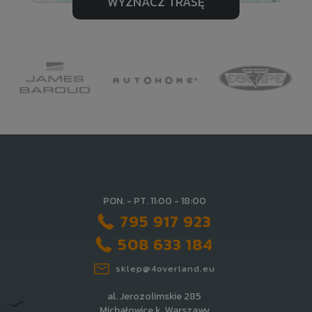
WYZNACZ TRASĘ
PON. - PT. 11:00 - 18:00
795 917 923
508 633 184
sklep@4overland.eu
al. Jerozolimskie 285
Michałowice k. Warszawy