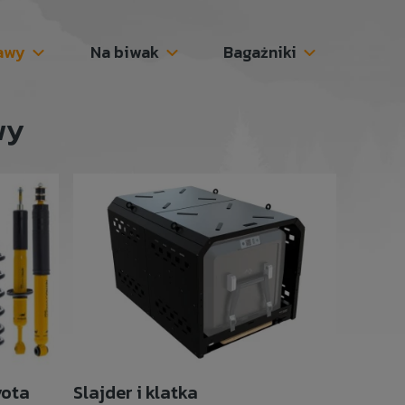
awy
Na biwak
Bagażniki
wy
yota
Slajder i klatka