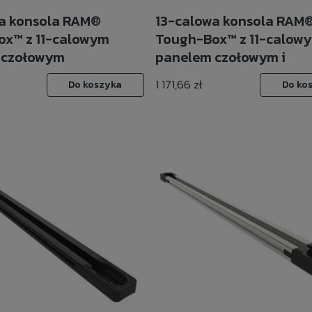
a konsola RAM®
13-calowa konsola RAM
x™ z 11-calowym
Tough-Box™ z 11-calow
 czołowym
panelem czołowym i
regulowaną płytą
1 171,66 zł
Do koszyka
Do ko