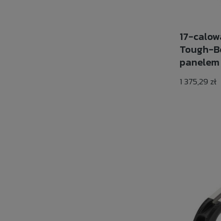
17-calow
Tough-B
panelem 
regulowa
1 375,29 zł