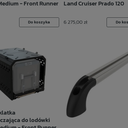
Medium - Front Runner
Land Cruiser Prado 120
6 275,00 zł
Do koszyka
Do ko
 klatka
czająca do lodówki
dium - Front Runner