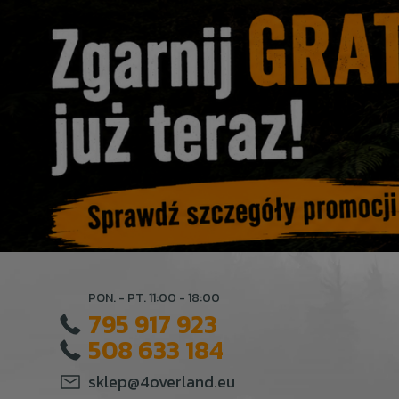
PON. - PT. 11:00 - 18:00
795 917 923
508 633 184
sklep@4overland.eu