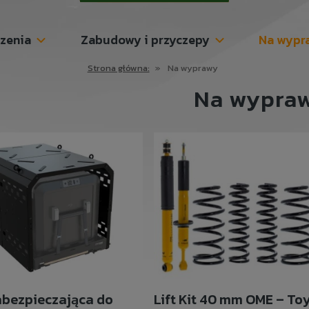
szenia
Zabudowy i przyczepy
Na wypr
Strona główna:
»
Na wyprawy
Na wypra
abezpieczająca do
Lift Kit 40 mm OME – To