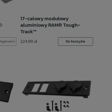
17-calowy modułowy
®
aluminiowy RAM® Tough-
Track™
224,99 zł
tępności
Do koszyka