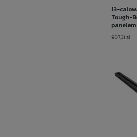
13-calow
Tough-Bo
panelem
907,31 zł