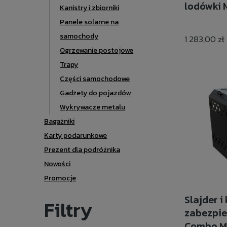
lodówki 
Kanistry i zbiorniki
Panele solarne na
samochody
1 283,00 zł
Ogrzewanie postojowe
Trapy
Części samochodowe
Gadżety do pojazdów
Wykrywacze metalu
Bagażniki
Karty podarunkowe
Prezent dla podróżnika
Nowości
Promocje
Slajder i
Filtry
zabezpie
Combo Me