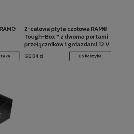
a RAM®
2-calowa płyta czołowa RAM®
Tough-Box™ z dwoma portami
przełączników i gniazdami 12 V
192,84 zł
szyka
Do koszyka