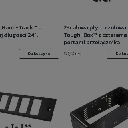
 Hand-Track™ o
2-calowa płyta czołow
j długości 24".
Tough-Box™ z czterema
portami przełącznika
171,40 zł
Do koszyka
Do ko