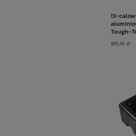
13-calo
alumini
Tough-T
189,26 zł