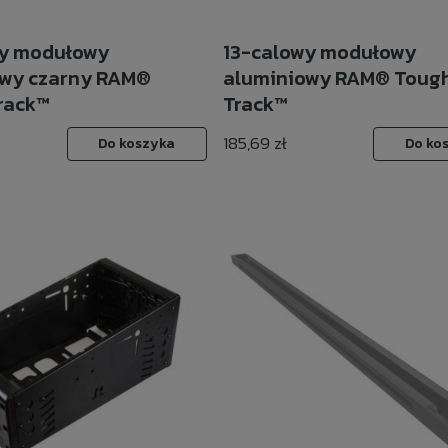
wy modułowy
13-calowy modułowy
owy czarny RAM®
aluminiowy RAM® Toug
rack™
Track™
185,69 zł
Do koszyka
Do ko