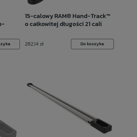
15-calowy RAM® Hand-Track™
h-
o całkowitej długości 21 cali
282,14 zł
szyka
Do koszyka