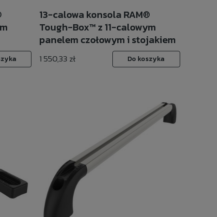
®
13-calowa konsola RAM®
ym
Tough-Box™ z 11-calowym
panelem czołowym i stojakiem
na radio
1 550,33 zł
szyka
Do koszyka