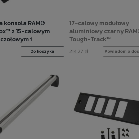
a konsola RAM®
17-calowy modułowy
ox™ z 15-calowym
aluminiowy czarny RAM
czołowym i
Tough-Track™
ną płytą
214,27 zł
Do koszyka
Powiadom o dos