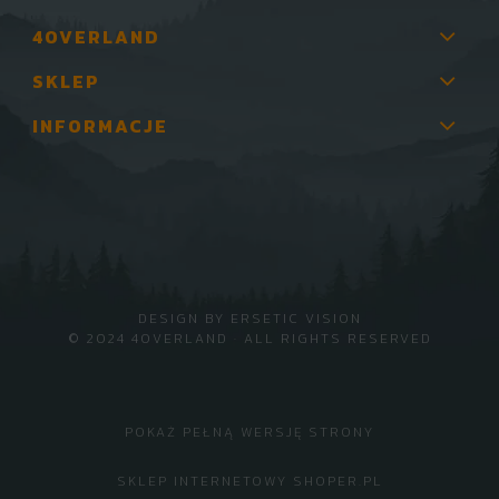
4OVERLAND
SKLEP
INFORMACJE
DESIGN BY
ERSETIC VISION
© 2024 4OVERLAND · ALL RIGHTS RESERVED
POKAŻ PEŁNĄ WERSJĘ STRONY
SKLEP INTERNETOWY SHOPER.PL