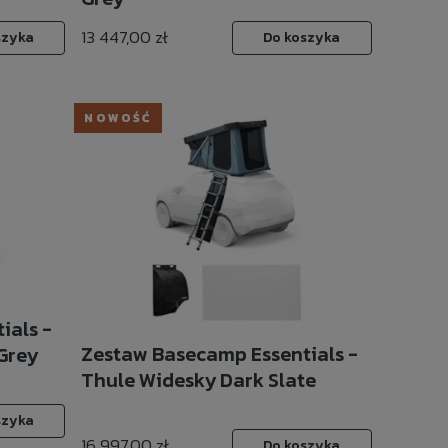
13 447,00 zł
szyka
Do koszyka
NOWOŚĆ
ials -
Zestaw Basecamp Essentials -
Grey
Thule Widesky Dark Slate
szyka
16 997,00 zł
Do koszyka