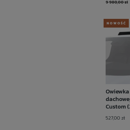
9 980,00 zł
NOWOŚĆ
Owiewka
dachoweg
Custom (
T7 Transp
527,00 zł
(2025-) S
Runner