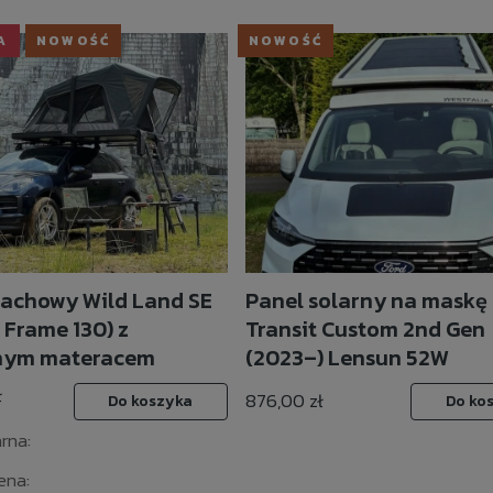
A
NOWOŚĆ
NOWOŚĆ
achowy Wild Land SE
Panel solarny na maskę 
 Frame 130) z
Transit Custom 2nd Gen
ym materacem
(2023–) Lensun 52W
ł
876,00 zł
Do koszyka
Do ko
rna:
ena: