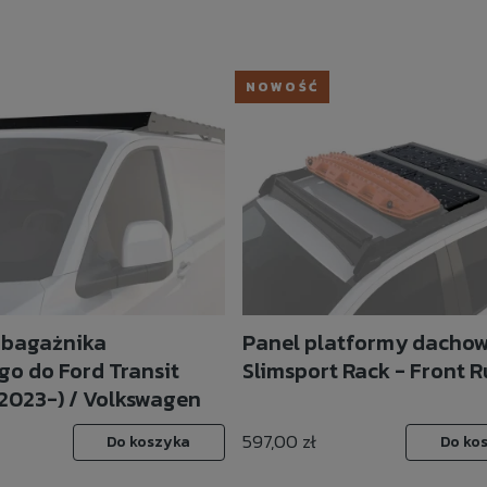
NOWOŚĆ
 bagażnika
Panel platformy dachow
o do Ford Transit
Slimsport Rack - Front 
2023-) / Volkswagen
orter / Caravelle
597,00 zł
Do koszyka
Do ko
limsport Rack - Front