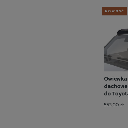
NOWOŚĆ
Owiewka
dachoweg
do Toyot
Lexus GX
553,00 zł
Rack - F