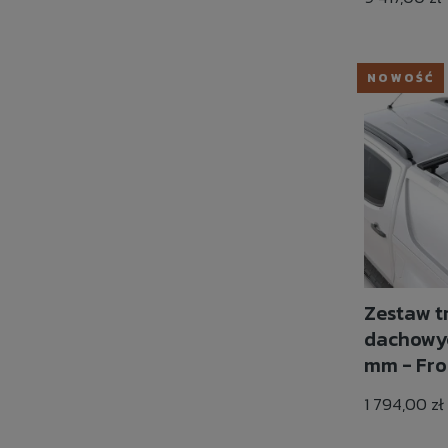
NOWOŚĆ
Zestaw t
dachowyc
mm - Fro
1 794,00 zł