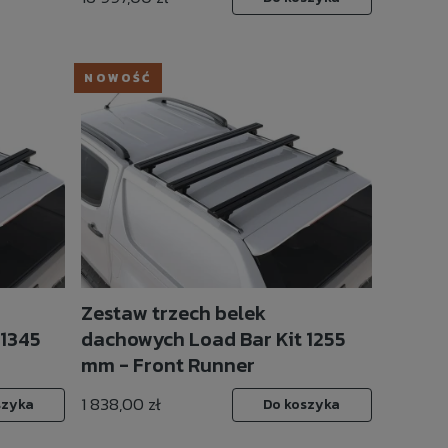
NOWOŚĆ
Zestaw trzech belek
 1345
dachowych Load Bar Kit 1255
mm - Front Runner
1 838,00 zł
szyka
Do koszyka