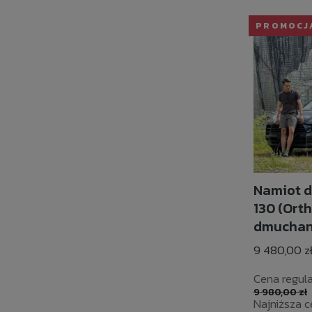
PROMOCJ
Namiot d
130 (Orth
dmuchan
9 480,00 z
Cena regula
9 980,00 zł
Najniższa c