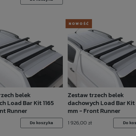
NOWOŚĆ
rzech belek
Zestaw trzech belek
h Load Bar Kit 1165
dachowych Load Bar Kit
nt Runner
mm - Front Runner
1 926,00 zł
Do koszyka
Do ko