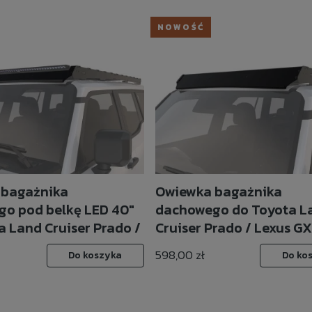
NOWOŚĆ
 bagażnika
Owiewka bagażnika
o pod belkę LED 40"
dachowego do Toyota L
a Land Cruiser Prado /
Cruiser Prado / Lexus G
 550 (2024-) Slimsport
(2024-) Slimsport Rack -
598,00 zł
Do koszyka
Do ko
ront Runner
Runner