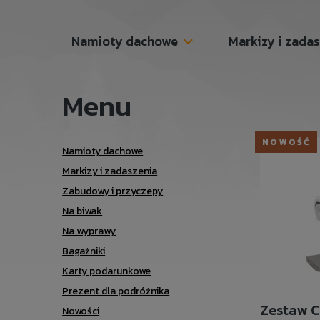
Namioty dachowe
Markizy i zada
Menu
NOWOŚĆ
Namioty dachowe
Markizy i zadaszenia
Zabudowy i przyczepy
Na biwak
Na wyprawy
Bagażniki
Karty podarunkowe
Prezent dla podróżnika
Zestaw C
Nowości