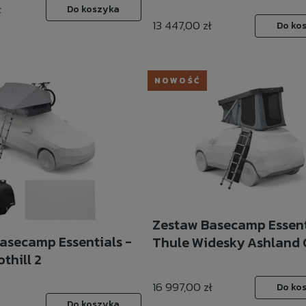
ł
Do koszyka
13 447,00 zł
Do ko
NOWOŚĆ
Zestaw Basecamp Essent
asecamp Essentials -
Thule Widesky Ashland 
thill 2
16 997,00 zł
Do ko
Do koszyka