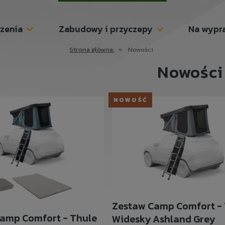
szenia
Zabudowy i przyczepy
Na wypr
Strona główna:
»
Nowości
Nowości
NOWOŚĆ
Zestaw Camp Comfort -
amp Comfort - Thule
Widesky Ashland Grey