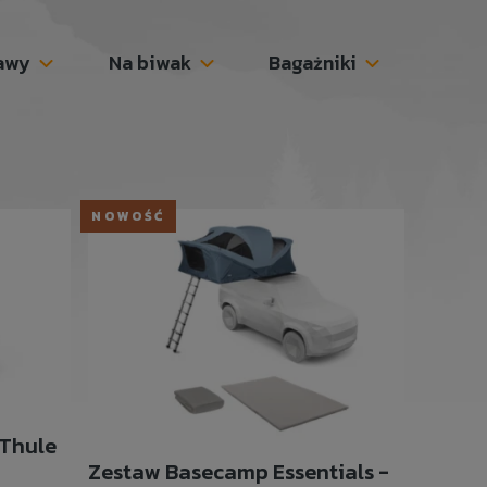
awy
Na biwak
Bagażniki
NOWOŚĆ
 Thule
Zestaw Basecamp Essentials -