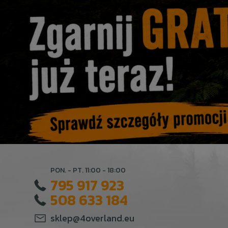
PON. - PT. 11:00 - 18:00
795 917 923
508 633 184
sklep@4overland.eu