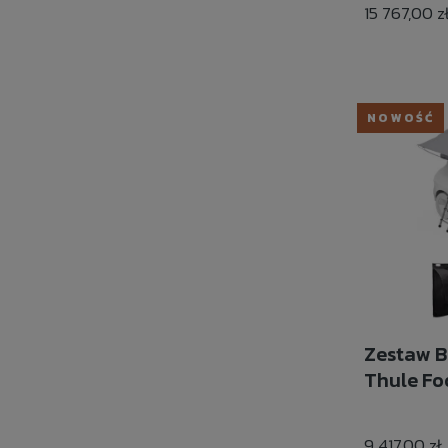
15 767,00 z
NOWOŚĆ
Zestaw B
Thule Foo
9 417,00 zł