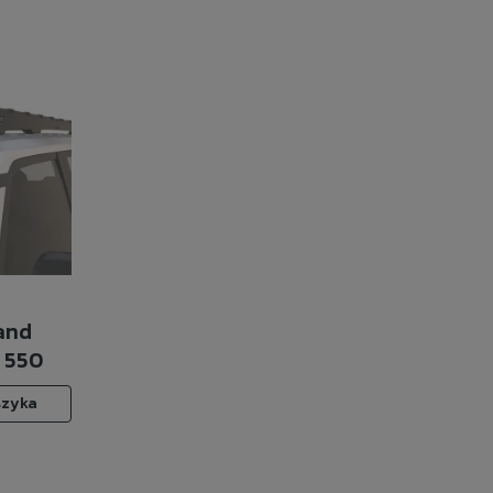
and
X 550
 Front
szyka