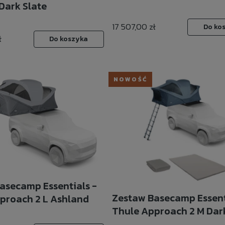
Dark Slate
17 507,00 zł
Do ko
ł
Do koszyka
NOWOŚĆ
asecamp Essentials -
Zestaw Basecamp Essent
proach 2 L Ashland
Thule Approach 2 M Dark