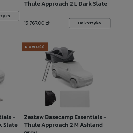
Thule Approach 2 L Dark Slate
szyka
15 767,00 zł
Do koszyka
NOWOŚĆ
ials -
Zestaw Basecamp Essentials -
 Slate
Thule Approach 2 M Ashland
Grey