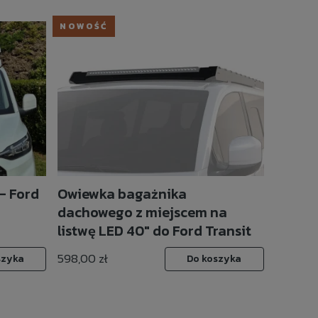
NOWOŚĆ
- Ford
Owiewka bagażnika
dachowego z miejscem na
listwę LED 40" do Ford Transit
Custom LWB/SWB (2023-) /
598,00 zł
szyka
Do koszyka
Volkswagen T7 Transporter /
Caravelle (2025-) Slimsport
Rack - Front Runner