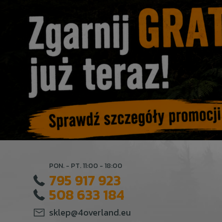
PON. - PT. 11:00 - 18:00
795 917 923
508 633 184
sklep@4overland.eu