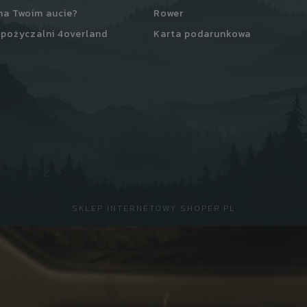
na Twoim aucie?
Rower
pożyczalni 4overland
Karta podarunkowa
SKLEP INTERNETOWY SHOPER.PL