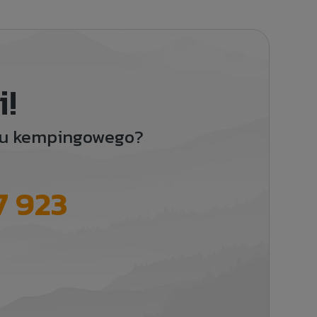
i!
ętu kempingowego?
7 923