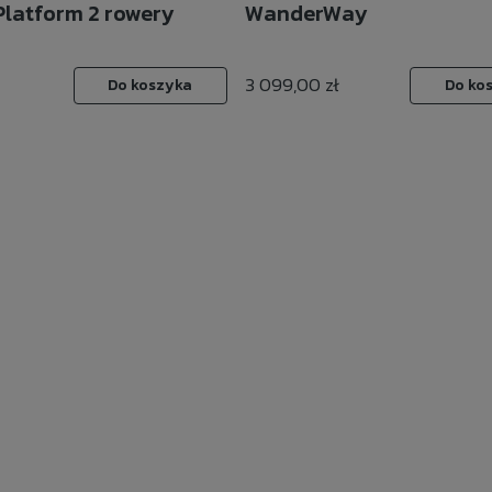
latform 2 rowery
WanderWay
3 099,00 zł
Do koszyka
Do ko