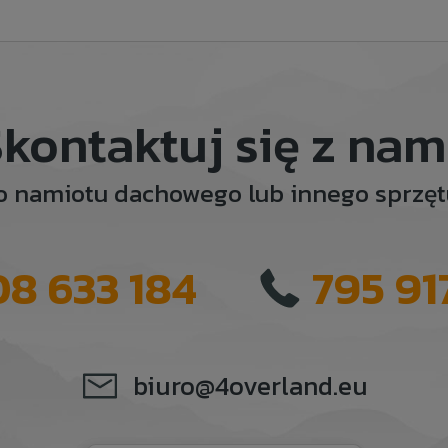
kontaktuj się z nam
o namiotu dachowego lub innego sprz
08 633 184
795 91
biuro@4overland.eu