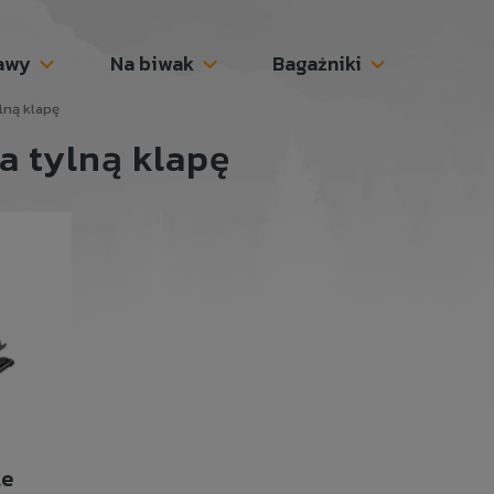
awy
Na biwak
Bagażniki
lną klapę
a tylną klapę
le