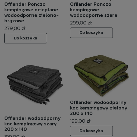
Offlander Ponczo
Offlander Ponczo
kempingowe ocieplane
kempingowe
wodoodporne zielono-
wodoodporne szare
brązowe
299,00 zł
279,00 zł
Do koszyka
Do koszyka
Offlander wodoodporny
koc kempingowy zielony
200 x 140
Offlander wodoodporny
199,00 zł
koc kempingowy szary
200 x 140
Do koszyka
199,00 zł