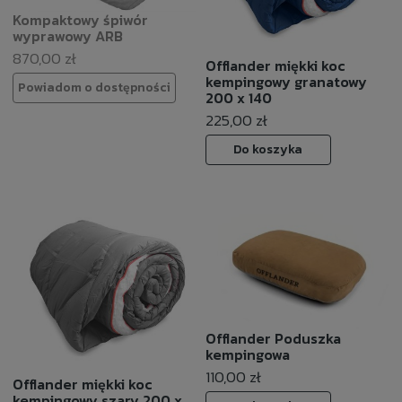
Kompaktowy śpiwór
wyprawowy ARB
870,00 zł
Offlander miękki koc
kempingowy granatowy
Powiadom o dostępności
200 x 140
225,00 zł
Do koszyka
Offlander Poduszka
kempingowa
110,00 zł
Offlander miękki koc
kempingowy szary 200 x