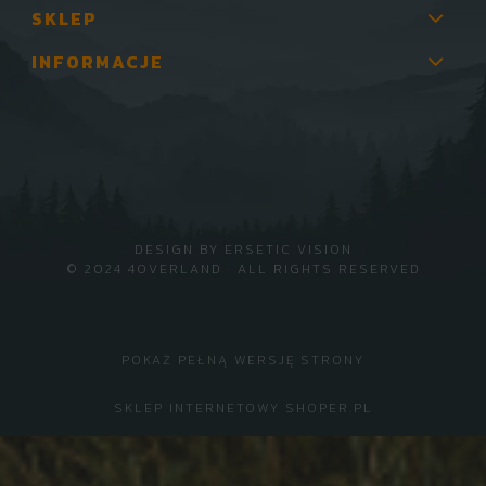
SKLEP
INFORMACJE
DESIGN BY
ERSETIC VISION
© 2024 4OVERLAND · ALL RIGHTS RESERVED
POKAŻ PEŁNĄ WERSJĘ STRONY
SKLEP INTERNETOWY SHOPER.PL