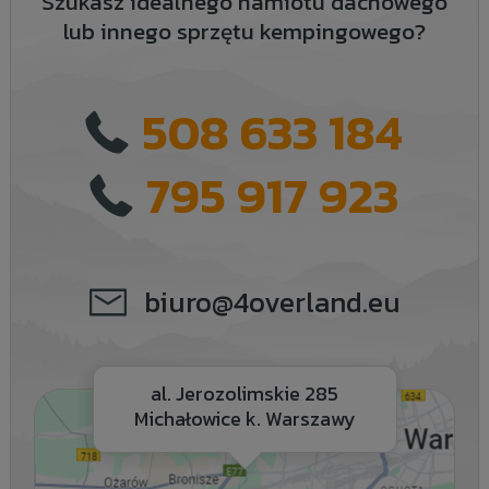
Szukasz idealnego namiotu dachowego
lub innego sprzętu kempingowego?
508 633 184
795 917 923
biuro@4overland.eu
al. Jerozolimskie 285
Michałowice k. Warszawy