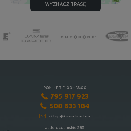
WYZNACZ TRASĘ
PON. - PT. 11:00 - 18:00
795 917 923
508 633 184
sklep@4overland.eu
al. Jerozolimskie 285