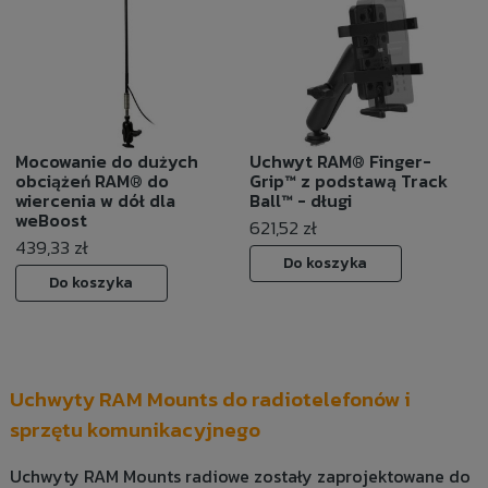
Mocowanie do dużych
Uchwyt RAM® Finger-
obciążeń RAM® do
Grip™ z podstawą Track
wiercenia w dół dla
Ball™ - długi
weBoost
621,52 zł
439,33 zł
Do koszyka
Do koszyka
Uchwyty RAM Mounts do radiotelefonów i
sprzętu komunikacyjnego
Uchwyty RAM Mounts radiowe zostały zaprojektowane do