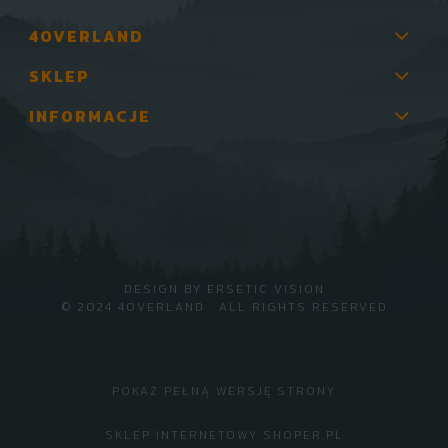
4OVERLAND
SKLEP
INFORMACJE
DESIGN BY
ERSETIC VISION
© 2024 4OVERLAND · ALL RIGHTS RESERVED
POKAŻ PEŁNĄ WERSJĘ STRONY
SKLEP INTERNETOWY SHOPER.PL