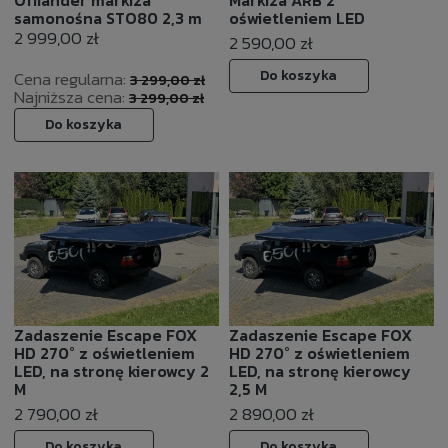
Offlander markiza
Markiza ARB z
samonośna STO80 2,3 m
oświetleniem LED
2 999,00 zł
2 590,00 zł
Do koszyka
Cena regularna:
3 299,00 zł
Najniższa cena:
3 299,00 zł
Do koszyka
Zadaszenie Escape FOX
Zadaszenie Escape FOX
HD 270° z oświetleniem
HD 270° z oświetleniem
LED, na stronę kierowcy 2
LED, na stronę kierowcy
M
2,5 M
2 790,00 zł
2 890,00 zł
Do koszyka
Do koszyka