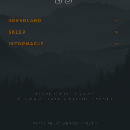
4OVERLAND
SKLEP
INFORMACJE
DESIGN BY
ERSETIC VISION
© 2024 4OVERLAND · ALL RIGHTS RESERVED
POKAŻ PEŁNĄ WERSJĘ STRONY