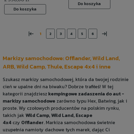
Do koszyka
Do koszyka
«
»
1
2
3
4
5
6
Markizy samochodowe: Offlander, Wild Land,
ARB, Wild Camp, Thule, Escape 4x4 i inne
Szukasz markizy samochodowej, która da twojej rodzinie
cień w upalne dni na biwaku? Dobrze trafiłeś! W tej
kategorii znajdziesz
kempingowe zadaszenia do aut -
markizy samochodowe
zarówno typu Hex, Batwing, jak i
proste. Wy czołowych producentów na polskim rynku,
takich jak
Wild Camp, Wild Land, Escape
4x4
czy
Offlander
. Markiza samochodowa świetnie
uzupełnia namioty dachowe tych marek, dając Ci