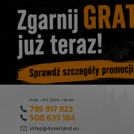
PON. - PT. 11:00 - 18:00
795 917 923
508 633 184
sklep@4overland.eu