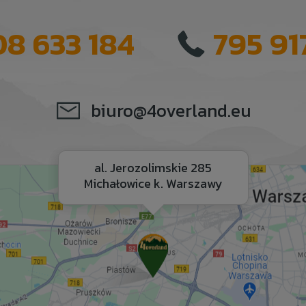
08 633 184
795 91
biuro@4overland.eu
al. Jerozolimskie 285
Michałowice k. Warszawy