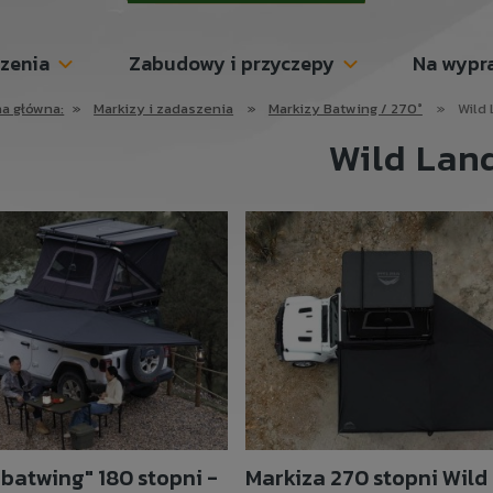
szenia
Zabudowy i przyczepy
Na wypr
na główna:
»
Markizy i zadaszenia
»
Markizy Batwing / 270°
»
Wild
Wild Lan
"batwing" 180 stopni -
Markiza 270 stopni Wild