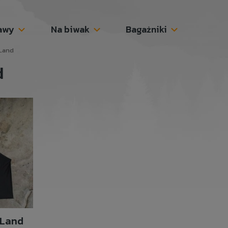
awy
Na biwak
Bagażniki
 Land
d
 Land