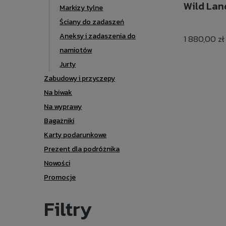
Wild Lan
Markizy tylne
Ściany do zadaszeń
Aneksy i zadaszenia do
1 880,00 zł
namiotów
Jurty
Zabudowy i przyczepy
Na biwak
Na wyprawy
Bagażniki
Karty podarunkowe
Prezent dla podróżnika
Nowości
Promocje
Filtry