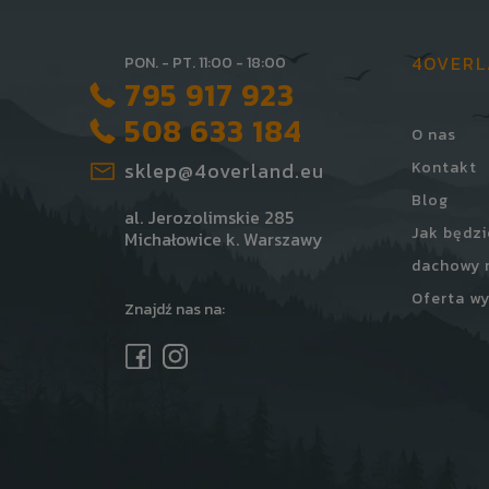
4OVER
PON. - PT. 11:00 - 18:00
795 917 923
508 633 184
O nas
sklep@4overland.eu
Kontakt
Blog
al. Jerozolimskie 285
Jak będzi
Michałowice k. Warszawy
dachowy 
Oferta wy
Znajdź nas na: