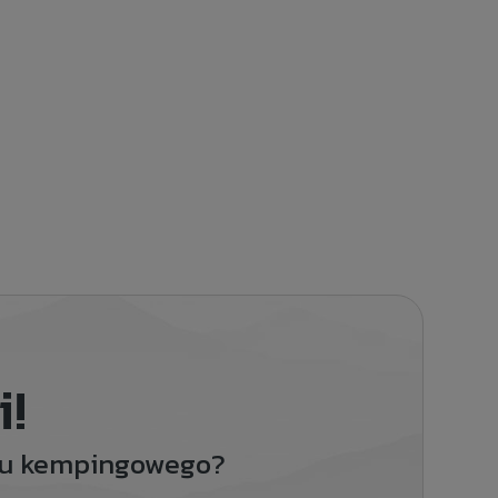
i!
ętu kempingowego?