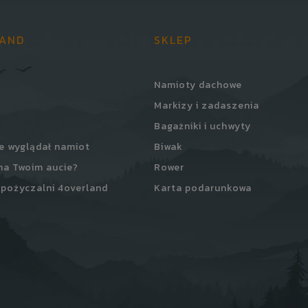
LAND
SKLEP
Namioty dachowe
Markizy i zadaszenia
Bagażniki i uchwyty
e wyglądał namiot
Biwak
na Twoim aucie?
Rower
pożyczalni 4overland
Karta podarunkowa