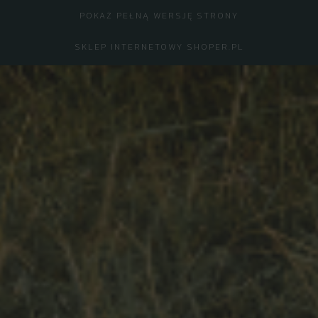
POKAŻ PEŁNĄ WERSJĘ STRONY
SKLEP INTERNETOWY SHOPER.PL