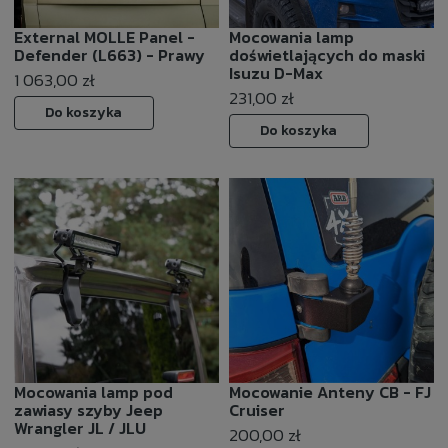
External MOLLE Panel -
Mocowania lamp
Defender (L663) - Prawy
doświetlających do maski
Isuzu D-Max
1 063,00 zł
231,00 zł
Do koszyka
Do koszyka
Mocowania lamp pod
Mocowanie Anteny CB - FJ
zawiasy szyby Jeep
Cruiser
Wrangler JL / JLU
200,00 zł