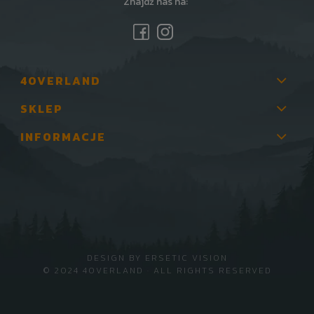
Znajdź nas na:
4OVERLAND
SKLEP
INFORMACJE
DESIGN BY
ERSETIC VISION
© 2024 4OVERLAND · ALL RIGHTS RESERVED