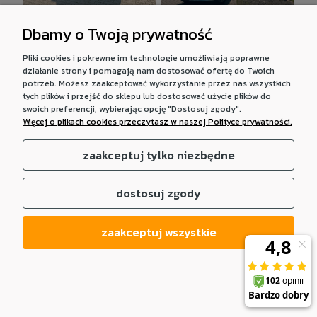
Dbamy o Twoją prywatność
Namiot dachowy
Namiot dachowy
Offlander Fold 4 na
Offlander Fold 4 na
Pliki cookies i pokrewne im technologie umożliwiają poprawne
działanie strony i pomagają nam dostosować ofertę do Twoich
Ford F150 Raptor
Volvo XC70
potrzeb. Możesz zaakceptować wykorzystanie przez nas wszystkich
tych plików i przejść do sklepu lub dostosować użycie plików do
Zobacz więcej
Zobacz więcej
swoich preferencji, wybierając opcję "Dostosuj zgody".
Więcej o plikach cookies przeczytasz w naszej Polityce prywatności.
zaakceptuj tylko niezbędne
dostosuj zgody
zaakceptuj wszystkie
Namiot dachowy
Namiot dachowy
Offlander Fold 4 na
Offlander Fold 4 na
Jeep Wrangler
Volkswagen
Multivan T7
Zobacz więcej