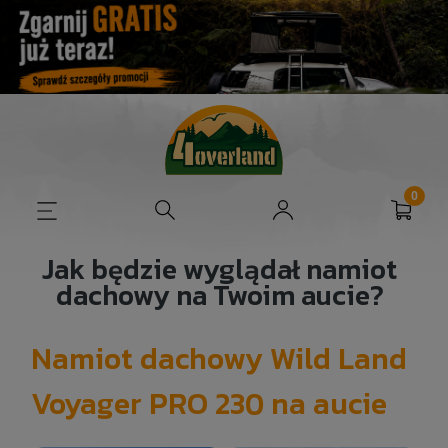
Jak będzie wyglądał namiot
dachowy na Twoim aucie?
Namiot dachowy Wild Land
Voyager PRO 230 na aucie