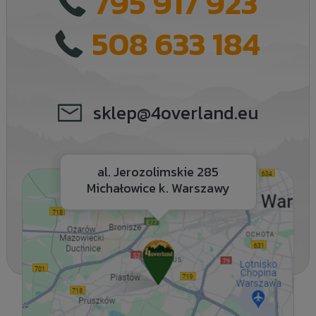
795 917 923
508 633 184
sklep@4overland.eu
al. Jerozolimskie 285
Michałowice k. Warszawy