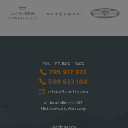
PON. - PT. 11:00 - 18:00
795 917 923
508 633 184
sklep@4overland.eu
al. Jerozolimskie 285
Michałowice k. Warszawy
Znajdź nas na: