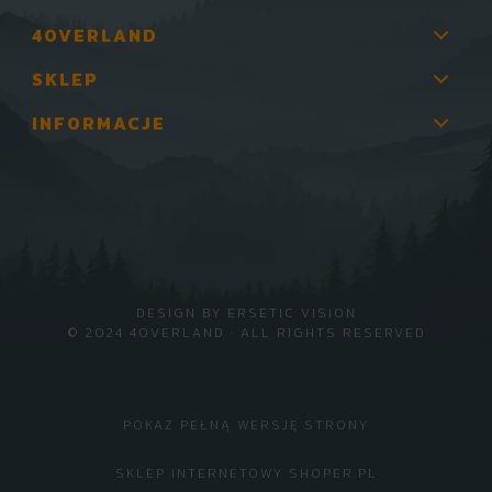
4OVERLAND
SKLEP
INFORMACJE
DESIGN BY
ERSETIC VISION
© 2024 4OVERLAND · ALL RIGHTS RESERVED
POKAŻ PEŁNĄ WERSJĘ STRONY
SKLEP INTERNETOWY SHOPER.PL