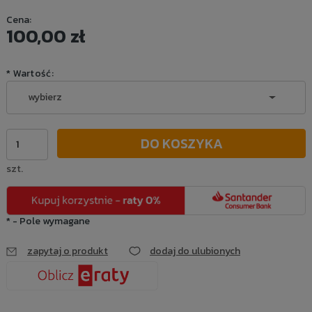
Cena nie zawiera ewentualnych kosztów płatności
Cena:
100,00 zł
*
Wartość:
DO KOSZYKA
szt.
*
- Pole wymagane
zapytaj o produkt
dodaj do ulubionych