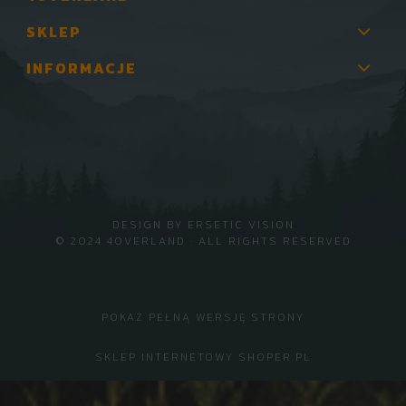
SKLEP
INFORMACJE
DESIGN BY
ERSETIC VISION
© 2024 4OVERLAND · ALL RIGHTS RESERVED
POKAŻ PEŁNĄ WERSJĘ STRONY
SKLEP INTERNETOWY SHOPER.PL