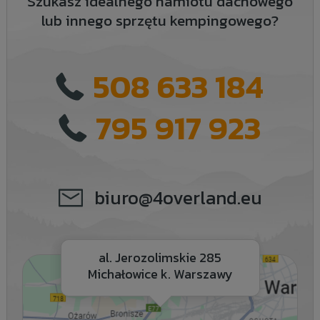
Szukasz idealnego namiotu dachowego
lub innego sprzętu kempingowego?
508 633 184
795 917 923
biuro@4overland.eu
al. Jerozolimskie 285
Michałowice k. Warszawy