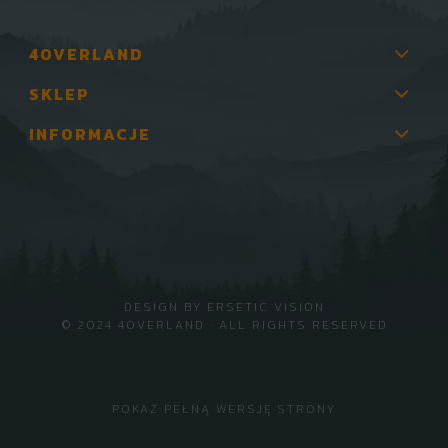
4OVERLAND
SKLEP
INFORMACJE
DESIGN BY
ERSETIC VISION
© 2024 4OVERLAND · ALL RIGHTS RESERVED
POKAŻ PEŁNĄ WERSJĘ STRONY