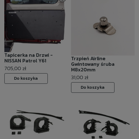
Tapicerka na Drzwi -
Trzpień Airline
NISSAN Patrol Y61
Gwintowany śruba
705,00 zł
M8x20mm
31,00 zł
Do koszyka
Do koszyka