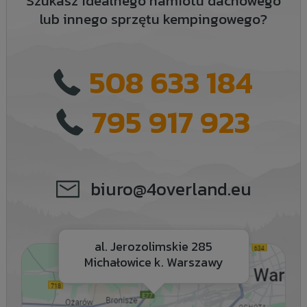
Szukasz idealnego namiotu dachowego
lub innego sprzętu kempingowego?
508 633 184
795 917 923
biuro@4overland.eu
al. Jerozolimskie 285
Michałowice k. Warszawy