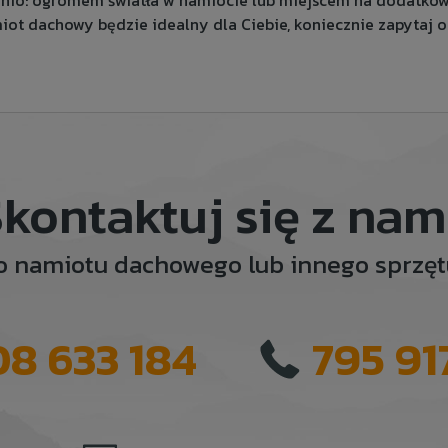
io: ogromem światła w namiocie lub miejscem na dodatkowy 
iot dachowy będzie idealny dla Ciebie, koniecznie zapytaj 
kontaktuj się z nam
o namiotu dachowego lub innego sprz
08 633 184
795 91