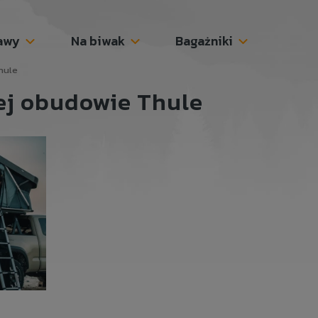
awy
Na biwak
Bagażniki
hule
ej obudowie Thule