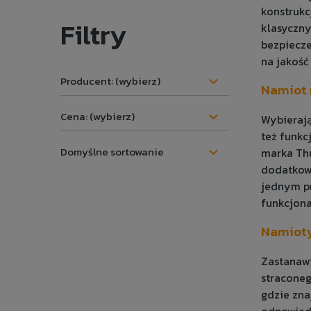
konstrukc
Filtry
klasyczny
bezpiecze
na jakość
Producent: (wybierz)
Namiot 
Cena: (wybierz)
Wybierają
też funkc
marka Thu
dodatkowe
jednym p
funkcjona
Namioty
Zastanawi
straconeg
gdzie zn