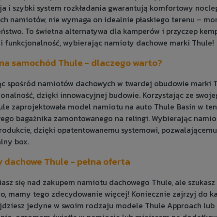
ja i szybki system rozkładania gwarantują komfortowy nocl
ch namiotów, nie wymaga on idealnie płaskiego terenu – m
ństwo. To świetna alternatywa dla kamperów i przyczep kem
 i funkcjonalność, wybierając namioty dachowe marki Thule!
na samochód Thule - dlaczego warto?
c spośród namiotów dachowych w twardej obudowie marki Thu
jonalność, dzięki innowacyjnej budowie. Korzystając ze swo
le zaprojektowała model namiotu na auto Thule Basin w ten 
go bagażnika zamontowanego na relingi. Wybierając namiot
rodukcie, dzięki opatentowanemu systemowi, pozwalającemu
lny box.
 dachowe Thule - pełna oferta
asz się nad zakupem namiotu dachowego Thule, ale szukasz
o, mamy tego zdecydowanie więcej! Koniecznie zajrzyj do ka
ajdziesz jedyne w swoim rodzaju modele
Thule Approach
lub