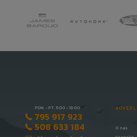
4OVER
PON. - PT. 11:00 - 18:00
795 917 923
508 633 184
O nas