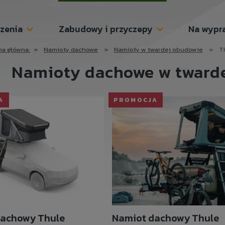
szenia
Zabudowy i przyczepy
Na wypr
na główna:
»
Namioty dachowe
»
Namioty w twardej obudowie
»
T
Namioty dachowe w tward
A
PROMOCJA
dachowy Thule
Namiot dachowy Thule