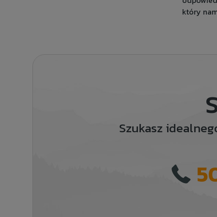
odpowiedn
który nam
S
Szukasz idealneg
5