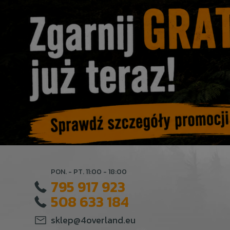
PON. - PT. 11:00 - 18:00
795 917 923
508 633 184
sklep@4overland.eu