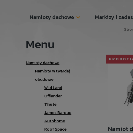
Namioty dachowe
Markizy i zada
Stro
Menu
PROMOCJ
Namioty dachowe
Namioty w twardej
obudowie
Wild Land
Offlander
Thule
James Baroud
Autohome
Namiot 
Roof Space