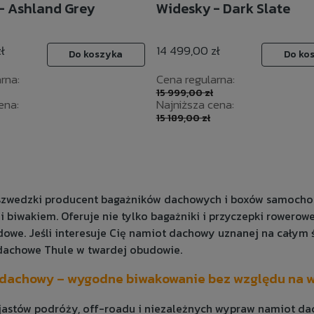
- Ashland Grey
Widesky - Dark Slate
ł
14 499,00 zł
Do koszyka
Do ko
rna:
Cena regularna:
15 999,00 zł
ena:
Najniższa cena:
15 189,00 zł
szwedzki producent bagażników dachowych i boxów samochod
 i biwakiem. Oferuje nie tylko bagażniki i przyczepki rowerow
we. Jeśli interesuje Cię namiot dachowy uznanej na całym ś
dachowe Thule w twardej obudowie.
dachowy – wygodne biwakowanie bez względu na 
jastów podróży, off-roadu i niezależnych wypraw namiot da