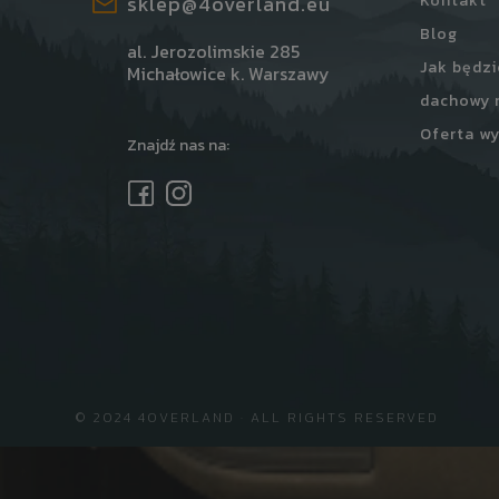
sklep@4overland.eu
Kontakt
Blog
al. Jerozolimskie 285
Jak będzi
Michałowice k. Warszawy
dachowy 
Oferta wy
Znajdź nas na:
© 2024 4OVERLAND · ALL RIGHTS RESERVED