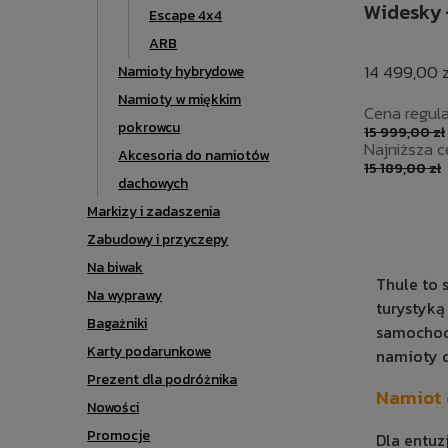
Widesky 
Escape 4x4
ARB
14 499,00 z
Namioty hybrydowe
Namioty w miękkim
Cena regula
pokrowcu
15 999,00 zł
Najniższa c
Akcesoria do namiotów
15 189,00 zł
dachowych
Markizy i zadaszenia
Zabudowy i przyczepy
Na biwak
Thule to 
Na wyprawy
turystyką
Bagażniki
samochodo
Karty podarunkowe
namioty 
Prezent dla podróżnika
Namiot 
Nowości
Promocje
Dla entuz