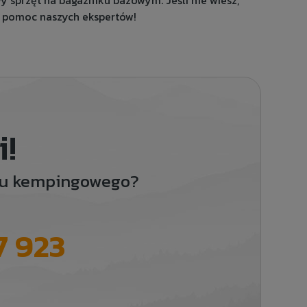
sprzęt na bagazniku bazowym. Jeśli nie wiesz,
o pomoc naszych ekspertów!
i!
ętu kempingowego?
7 923