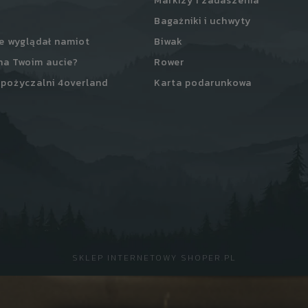
Markizy i zadaszenia
Bagażniki i uchwyty
e wyglądał namiot
Biwak
na Twoim aucie?
Rower
pożyczalni 4overland
Karta podarunkowa
SKLEP INTERNETOWY SHOPER.PL