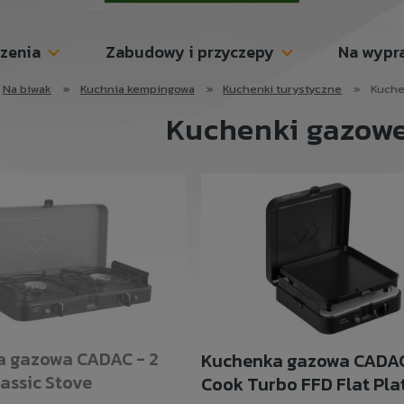
szenia
Zabudowy i przyczepy
Na wypr
Na biwak
»
Kuchnia kempingowa
»
Kuchenki turystyczne
»
Kuche
Kuchenki gazow
 gazowa CADAC - 2
Kuchenka gazowa CADAC 
assic Stove
Cook Turbo FFD Flat Pla