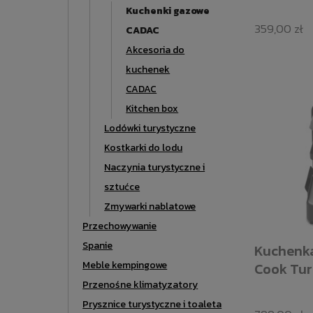
Kuchenki gazowe
359,00 zł
CADAC
Akcesoria do
kuchenek
CADAC
Kitchen box
Lodówki turystyczne
Kostkarki do lodu
Naczynia turystyczne i
sztućce
Zmywarki nablatowe
Przechowywanie
Spanie
Kuchenka
Meble kempingowe
Cook Tur
Przenośne klimatyzatory
Prysznice turystyczne i toaleta