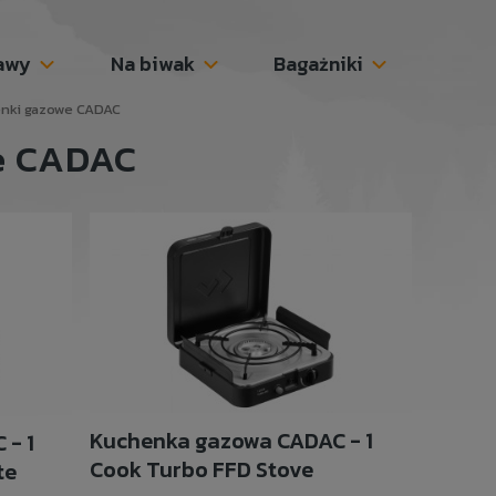
awy
Na biwak
Bagażniki
nki gazowe CADAC
e CADAC
Kuchenka gazowa CADAC - 1
- 1
Cook Turbo FFD Stove
te