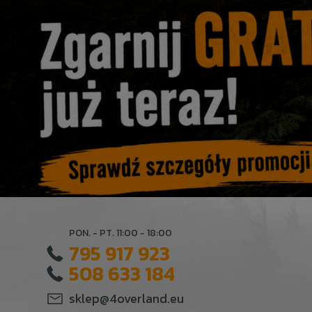
PON. - PT. 11:00 - 18:00
795 917 923
508 633 184
sklep@4overland.eu