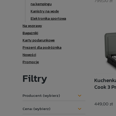
799,00 zł
na kempingu
Kanistry na wodę
Elektronika sportowa
Na wyprawy
Bagażniki
Karty podarunkowe
Prezent dla podróżnika
Nowości
Promocje
Filtry
Kuchenka
Cook 3 P
Producent: (wybierz)
449,00 zł
Cena: (wybierz)