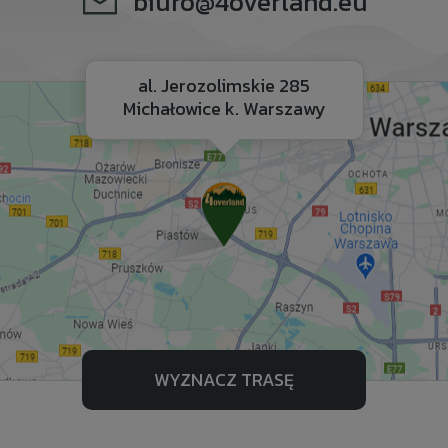
biuro@4overland.eu
al. Jerozolimskie 285
Michałowice k. Warszawy
WYZNACZ TRASĘ