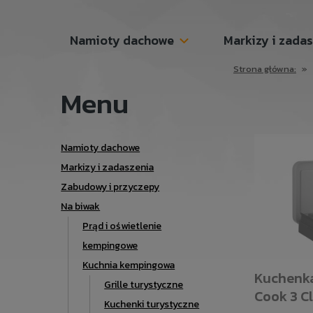
Namioty dachowe
Markizy i zada
Strona główna:
»
Menu
Namioty dachowe
Markizy i zadaszenia
Zabudowy i przyczepy
Na biwak
Prąd i oświetlenie
kempingowe
Kuchnia kempingowa
Kuchenka
Grille turystyczne
Cook 3 Cl
Kuchenki turystyczne