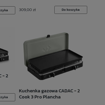
309,00 zł
Do koszyka
szyka
 - 2
Kuchenka gazowa CADAC - 2
Cook 3 Pro Plancha
szyka