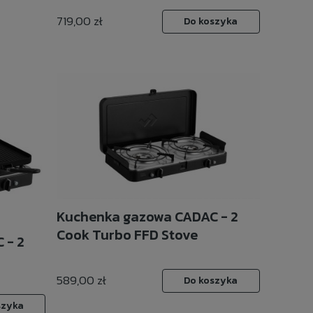
719,00 zł
Do koszyka
Kuchenka gazowa CADAC - 2
Cook Turbo FFD Stove
 - 2
589,00 zł
Do koszyka
szyka