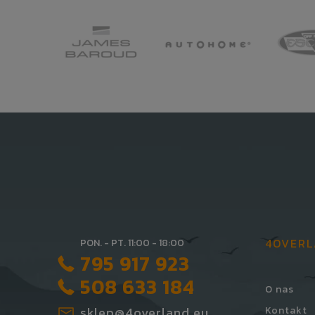
4OVER
PON. - PT. 11:00 - 18:00
795 917 923
508 633 184
O nas
sklep@4overland.eu
Kontakt