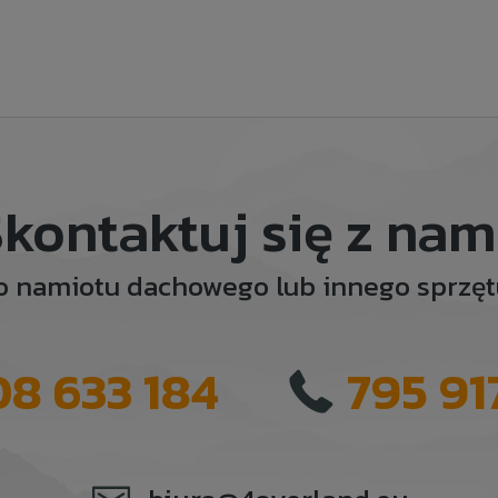
kontaktuj się z nam
o namiotu dachowego lub innego sprz
08 633 184
795 91