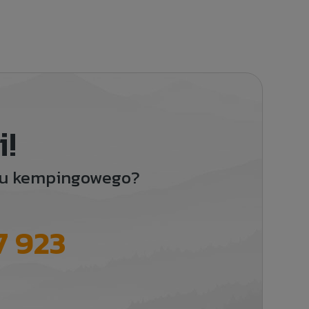
i!
ętu kempingowego?
7 923