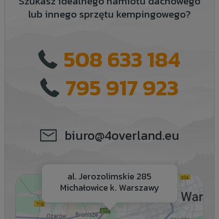
Szukasz idealnego namiotu dachowego
lub innego sprzętu kempingowego?
508 633 184
795 917 923
biuro@4overland.eu
al. Jerozolimskie 285
Michałowice k. Warszawy