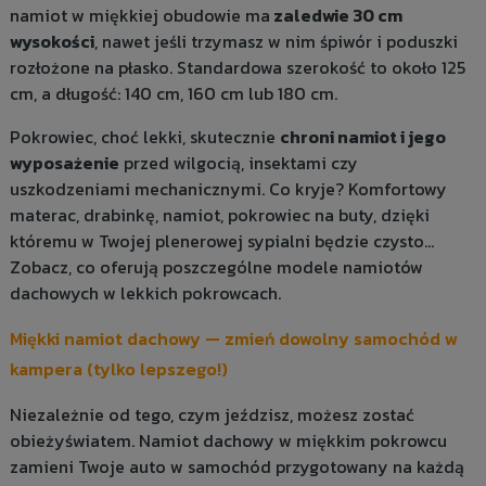
namiot w miękkiej obudowie ma
zaledwie 30 cm
wysokości
, nawet jeśli trzymasz w nim śpiwór i poduszki
rozłożone na płasko. Standardowa szerokość to około 125
cm, a długość: 140 cm, 160 cm lub 180 cm.
Pokrowiec, choć lekki, skutecznie
chroni namiot i jego
wyposażenie
przed wilgocią, insektami czy
uszkodzeniami mechanicznymi. Co kryje? Komfortowy
materac, drabinkę, namiot, pokrowiec na buty, dzięki
któremu w Twojej plenerowej sypialni będzie czysto…
Zobacz, co oferują poszczególne modele namiotów
dachowych w lekkich pokrowcach.
Miękki namiot dachowy — zmień dowolny samochód w
kampera (tylko lepszego!)
Niezależnie od tego, czym jeździsz, możesz zostać
obieżyświatem. Namiot dachowy w miękkim pokrowcu
zamieni Twoje auto w samochód przygotowany na każdą