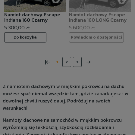
Namiot dachowy Escape
Namiot dachowy Escape
Indiana 160 Czarny
Indiana 160 LONG Czarny
5 300,00 zł
5 600,00 zł
Do koszyka
Powiadom o dostępności
«
»
1
2
3
Z namiotem dachowym w miękkim pokrowcu na dachu
możesz spać niemal wszędzie tam, gdzie zaparkujesz i w
dowolnej chwili ruszyć dalej. Podróżuj na swoich
warunkach!
Namioty dachowe na samochód w miękkim pokrowcu
wyróżniają się lekkością, szybkością rozkładania i
składania. Zapewniają komfortowy nocleg w plenerze w