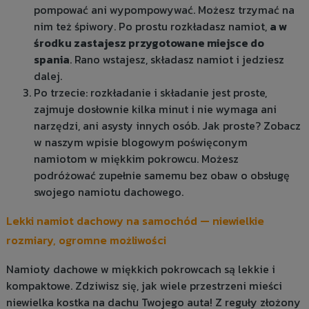
pompować ani wypompowywać. Możesz trzymać na
nim też śpiwory. Po prostu rozkładasz namiot,
a w
środku zastajesz przygotowane miejsce do
spania
. Rano wstajesz, składasz namiot i jedziesz
dalej.
Po trzecie: rozkładanie i składanie jest proste,
zajmuje dosłownie kilka minut i nie wymaga ani
narzędzi, ani asysty innych osób. Jak proste? Zobacz
w naszym
wpisie blogowym poświęconym
namiotom w miękkim pokrowcu
. Możesz
podróżować zupełnie samemu bez obaw o obsługę
swojego namiotu dachowego.
Lekki namiot dachowy na samochód — niewielkie
rozmiary, ogromne możliwości
Namioty dachowe w miękkich pokrowcach są lekkie i
kompaktowe. Zdziwisz się, jak wiele przestrzeni mieści
niewielka kostka na dachu Twojego auta! Z reguły złożony