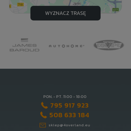
WYZNACZ TRASĘ
PON. - PT. 11:00 - 18:00
795 917 923
508 633 184
sklep@4overland.eu