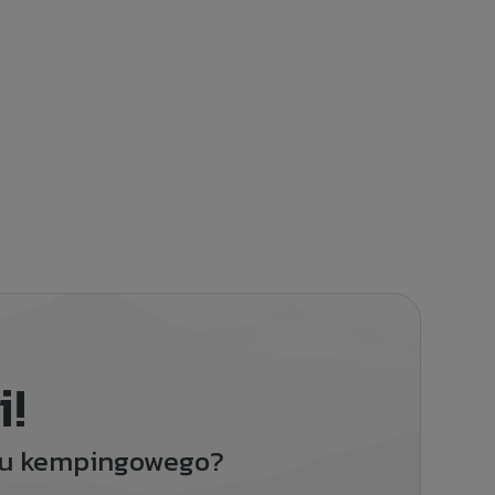
i!
ętu kempingowego?