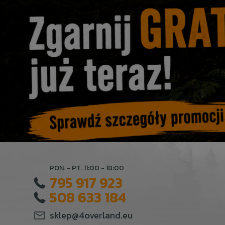
PON. - PT. 11:00 - 18:00
795 917 923
508 633 184
sklep@4overland.eu