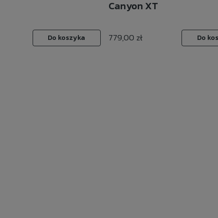
Canyon XT
779,00 zł
Do koszyka
Do ko