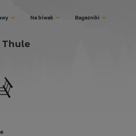
awy
Na biwak
Bagażniki
 Thule
le