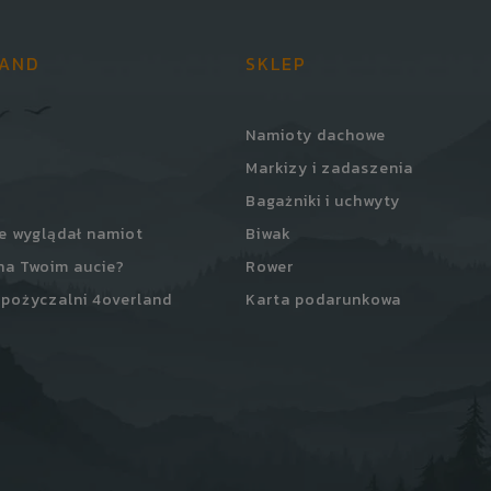
LAND
SKLEP
Namioty dachowe
Markizy i zadaszenia
Bagażniki i uchwyty
e wyglądał namiot
Biwak
na Twoim aucie?
Rower
pożyczalni 4overland
Karta podarunkowa