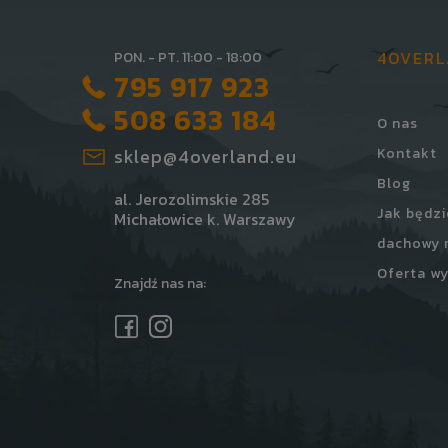
4OVER
PON. - PT. 11:00 - 18:00
795 917 923
508 633 184
O nas
sklep@4overland.eu
Kontakt
Blog
al. Jerozolimskie 285
Jak będzi
Michałowice k. Warszawy
dachowy 
Oferta wy
Znajdź nas na: