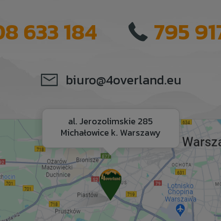
08 633 184
795 91
biuro@4overland.eu
al. Jerozolimskie 285
Michałowice k. Warszawy