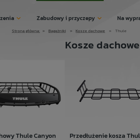
szenia
Zabudowy i przyczepy
Na wypr
Strona główna:
»
Bagażniki
»
Kosze dachowe
»
Thule
Kosze dachowe
chowy Thule Canyon
Przedłużenie kosza Thu