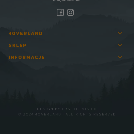
4OVERLAND
SKLEP
INFORMACJE
DESIGN BY
ERSETIC VISION
© 2024 4OVERLAND · ALL RIGHTS RESERVED