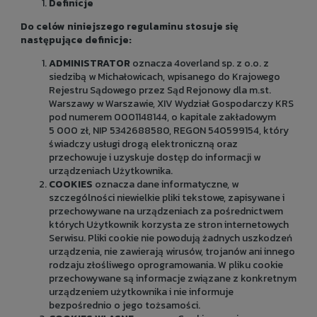
Definicje
Do celów niniejszego regulaminu stosuje się
następujące definicje:
ADMINISTRATOR
oznacza 4overland sp. z o.o. z
siedzibą w Michałowicach, wpisanego do Krajowego
Rejestru Sądowego przez Sąd Rejonowy dla m.st.
Warszawy w Warszawie, XIV Wydział Gospodarczy KRS
pod numerem 0001148144, o kapitale zakładowym
5 000 zł, NIP 5342688580, REGON 540599154, który
świadczy usługi drogą elektroniczną oraz
przechowuje i uzyskuje dostęp do informacji w
urządzeniach Użytkownika.
COOKIES
oznacza dane informatyczne, w
szczególności niewielkie pliki tekstowe, zapisywane i
przechowywane na urządzeniach za pośrednictwem
których Użytkownik korzysta ze stron internetowych
Serwisu. Pliki cookie nie powodują żadnych uszkodzeń
urządzenia, nie zawierają wirusów, trojanów ani innego
rodzaju złośliwego oprogramowania. W pliku cookie
przechowywane są informacje związane z konkretnym
urządzeniem użytkownika i nie informuje
bezpośrednio o jego tożsamości.