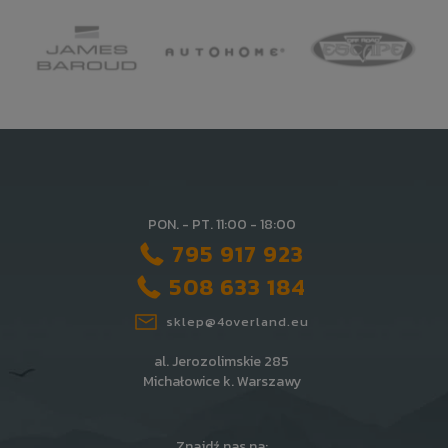
PON. - PT. 11:00 - 18:00
795 917 923
508 633 184
sklep@4overland.eu
al. Jerozolimskie 285
Michałowice k. Warszawy
Znajdź nas na: