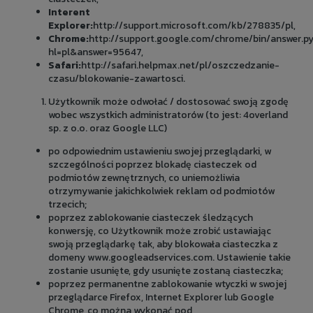
Interent
Explorer:
http://support.microsoft.com/kb/278835/pl
,
Chrome:
http://support.google.com/chrome/bin/answer.p
hl=pl&answer=95647
,
Safari:
http://safari.helpmax.net/pl/oszczedzanie-
czasu/blokowanie-zawartosci
.
Użytkownik może odwołać / dostosować swoją zgodę
wobec wszystkich administratorów (to jest: 4overland
sp. z o.o. oraz Google LLC)
po odpowiednim ustawieniu swojej przeglądarki, w
szczególności poprzez blokadę ciasteczek od
podmiotów zewnętrznych, co uniemożliwia
otrzymywanie jakichkolwiek reklam od podmiotów
trzecich;
poprzez zablokowanie ciasteczek śledzących
konwersję, co Użytkownik może zrobić ustawiając
swoją przeglądarkę tak, aby blokowała ciasteczka z
domeny www.googleadservices.com. Ustawienie takie
zostanie usunięte, gdy usunięte zostaną ciasteczka;
poprzez permanentne zablokowanie wtyczki w swojej
przeglądarce Firefox, Internet Explorer lub Google
Chrome, co można wykonać pod