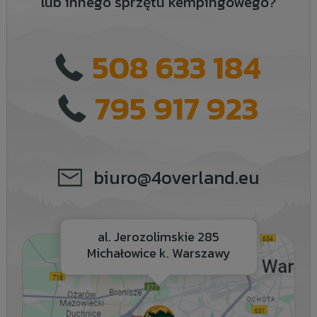
lub innego sprzętu kempingowego?
508 633 184
795 917 923
biuro@4overland.eu
al. Jerozolimskie 285
Michałowice k. Warszawy