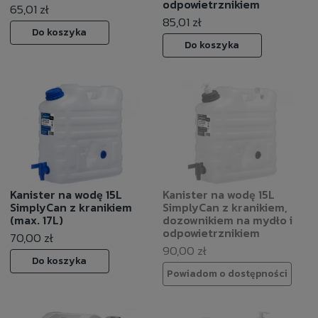
odpowietrznikiem
65,01 zł
85,01 zł
Do koszyka
Do koszyka
Kanister na wodę 15L
Kanister na wodę 15L
SimplyCan z kranikiem
SimplyCan z kranikiem,
(max. 17L)
dozownikiem na mydło i
odpowietrznikiem
70,00 zł
90,00 zł
Do koszyka
Powiadom o dostępności