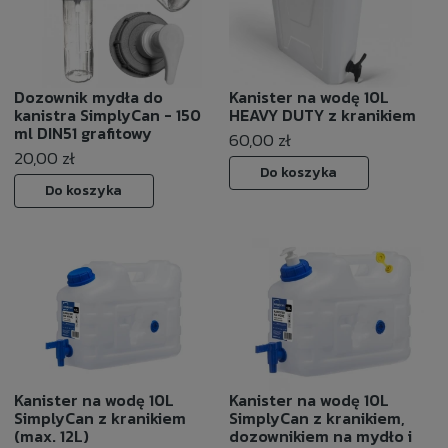
Dozownik mydła do
Kanister na wodę 10L
kanistra SimplyCan - 150
HEAVY DUTY z kranikiem
ml DIN51 grafitowy
60,00 zł
20,00 zł
Do koszyka
Do koszyka
Kanister na wodę 10L
Kanister na wodę 10L
SimplyCan z kranikiem
SimplyCan z kranikiem,
(max. 12L)
dozownikiem na mydło i