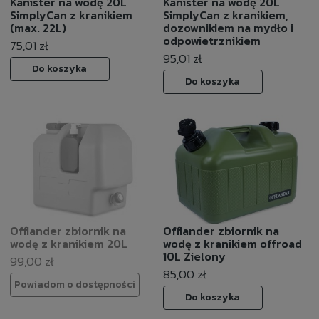
Kanister na wodę 20L
Kanister na wodę 20L
SimplyCan z kranikiem
SimplyCan z kranikiem,
(max. 22L)
dozownikiem na mydło i
odpowietrznikiem
75,01 zł
95,01 zł
Do koszyka
Do koszyka
Offlander zbiornik na
Offlander zbiornik na
wodę z kranikiem 20L
wodę z kranikiem offroad
10L Zielony
99,00 zł
85,00 zł
Powiadom o dostępności
Do koszyka