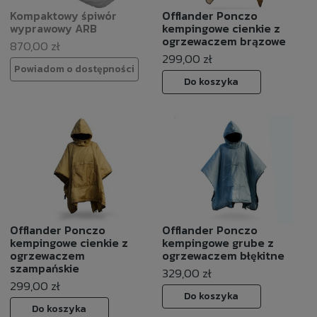
Kompaktowy śpiwór
Offlander Ponczo
wyprawowy ARB
kempingowe cienkie z
ogrzewaczem brązowe
870,00 zł
299,00 zł
Powiadom o dostępności
Do koszyka
Offlander Ponczo
Offlander Ponczo
kempingowe cienkie z
kempingowe grube z
ogrzewaczem
ogrzewaczem błękitne
szampańskie
329,00 zł
299,00 zł
Do koszyka
Do koszyka