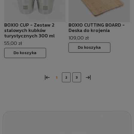
BOXIO CUP - Zestaw 2
BOXIO CUTTING BOARD -
stalowych kubków
Deska do krojenia
turystycznych 300 ml
109,00 zł
55,00 zł
Do koszyka
Do koszyka
«
»
1
2
3