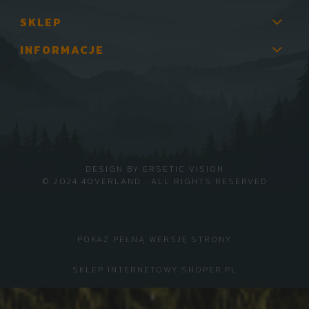
SKLEP
INFORMACJE
DESIGN BY
ERSETIC VISION
© 2024 4OVERLAND · ALL RIGHTS RESERVED
POKAŻ PEŁNĄ WERSJĘ STRONY
SKLEP INTERNETOWY SHOPER.PL