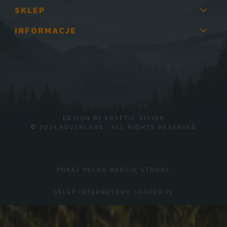
SKLEP
INFORMACJE
DESIGN BY
ERSETIC VISION
© 2024 4OVERLAND · ALL RIGHTS RESERVED
POKAŻ PEŁNĄ WERSJĘ STRONY
SKLEP INTERNETOWY SHOPER.PL