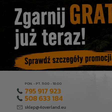
PON. - PT. 11:00 - 18:00
795 917 923
508 633 184
sklep@4overland.eu