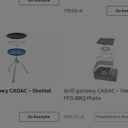
Do koszyka
719,00 zł
Do ko
zowy CADAC - Skottel
Grill gazowy CADAC - Va
FFD BBQ Plate
589,00 zł
Do koszyka
Powiadom o dos