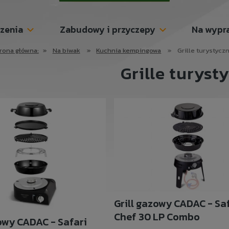
szenia
Zabudowy i przyczepy
Na wypr
rona główna:
»
Na biwak
»
Kuchnia kempingowa
»
Grille turystycz
Grille turyst
Grill gazowy CADAC - Sa
Chef 30 LP Combo
zowy CADAC - Safari