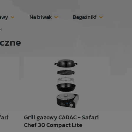
awy
Na biwak
Bagażniki
ne
yczne
fari
Grill gazowy CADAC - Safari
Chef 30 Compact Lite