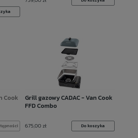
759,00 zł
Do koszyka
szyka
n Cook
Grill gazowy CADAC - Van Cook
FFD Combo
675,00 zł
tępności
Do koszyka