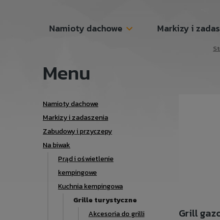
Namioty dachowe
Markizy i zada
St
Menu
Namioty dachowe
Markizy i zadaszenia
Zabudowy i przyczepy
Na biwak
Prąd i oświetlenie
kempingowe
Kuchnia kempingowa
Grille turystyczne
Grill ga
Akcesoria do grilli