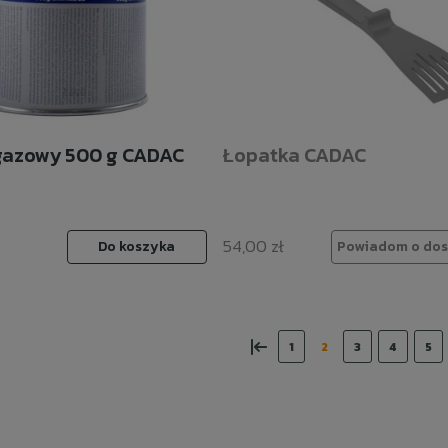
gazowy 500 g CADAC
Łopatka CADAC
54,00 zł
Do koszyka
Powiadom o dos
«
1
2
3
4
5