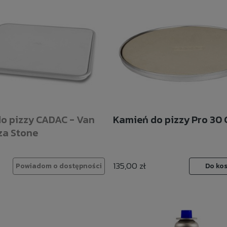
o pizzy CADAC - Van
Kamień do pizzy Pro 30
za Stone
135,00 zł
Powiadom o dostępności
Do ko