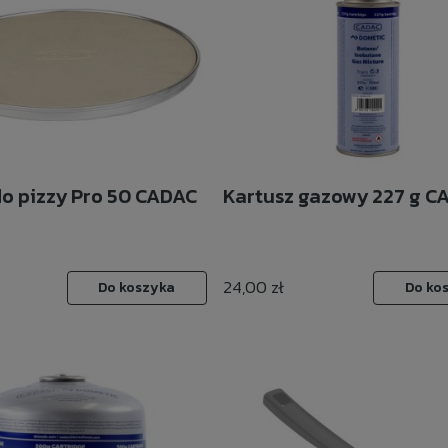
o pizzy Pro 50 CADAC
Kartusz gazowy 227 g C
24,00 zł
Do koszyka
Do ko