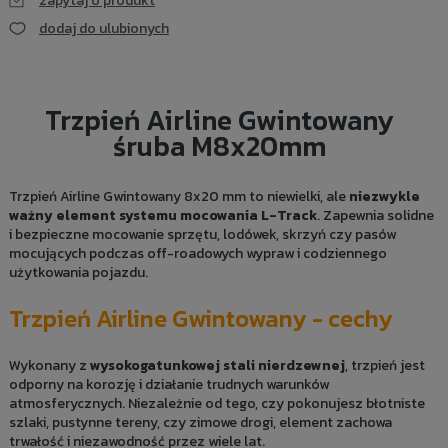
zapytaj o produkt
dodaj do ulubionych
Trzpień Airline Gwintowany
śruba M8x20mm
Trzpień Airline Gwintowany 8x20 mm to niewielki, ale
niezwykle
ważny element systemu mocowania L-Track
. Zapewnia solidne
i bezpieczne mocowanie sprzętu, lodówek, skrzyń czy pasów
mocujących podczas off-roadowych wypraw i codziennego
użytkowania pojazdu.
Trzpień Airline Gwintowany - cechy
Wykonany z
wysokogatunkowej stali nierdzewnej
, trzpień jest
odporny na korozję i działanie trudnych warunków
atmosferycznych. Niezależnie od tego, czy pokonujesz błotniste
szlaki, pustynne tereny, czy zimowe drogi, element zachowa
trwałość i niezawodność przez wiele lat.