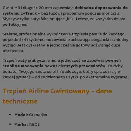
Gwint M8 i długość 20 mm zapewniają
dokładne dopasowanie do
systemu L-Track
– bez luzów i problemów podczas montażu.
Słyszysz tylko satysfakcjonujące „klik” i wiesz, że wszystko działa
perfekcyjnie.
Srebrne, profesjonalne wykończenie trzpienia pasuje do każdego
pojazdu 4x4 i systemu mocowania, zachowując elegancki i schludny
wygląd. Jest dyskretny, a jednocześnie gotowy udźwignąć duże
obciążenia.
Trzpień waży praktycznie nic, a jednocześnie zapewnia
pewne i
stabilne mocowanie nawet cięższych przedmiotów
. To cichy
bohater Twojego zestawu off-roadowego, który sprawdzi się w
każdej sytuacji – od codziennego użytku po ekstremalne wyprawy.
Trzpień Airline Gwintowany - dane
techniczne
Model:
Grenadier
Marka:
INEOS