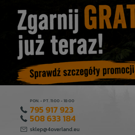
PON. - PT. 11:00 - 18:00
795 917 923
508 633 184
sklep@4overland.eu