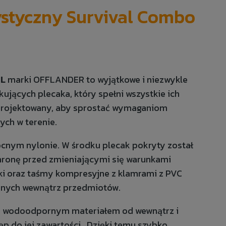
ystyczny Survival Combo
8L
marki OFFLANDER to wyjątkowe i niezwykle
ujących plecaka, który spełni wszystkie ich
zaprojektowany, aby sprostać wymaganiom
ych w terenie.
ocnym nylonie. W środku plecak pokryty został
ronę przed zmieniającymi się warunkami
i oraz taśmy kompresyjne z klamrami z PVC
anych wewnątrz przedmiotów.
ta wodoodpornym materiałem od wewnątrz i
p do jej zawartości. Dzięki temu szybko