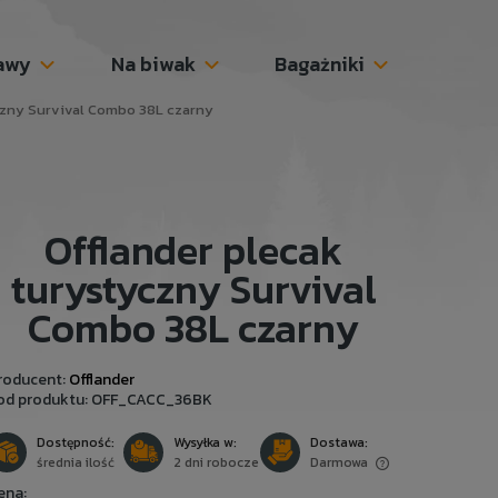
awy
Na biwak
Bagażniki
czny Survival Combo 38L czarny
Offlander plecak
turystyczny Survival
Combo 38L czarny
roducent:
Offlander
od produktu:
OFF_CACC_36BK
Dostępność:
Wysyłka w:
Dostawa:
średnia ilość
2 dni robocze
Darmowa
ena: