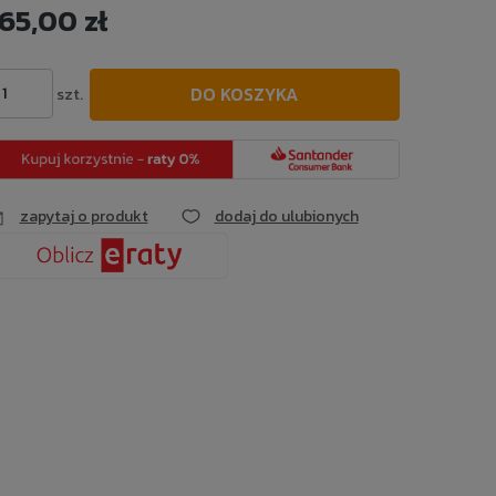
65,00 zł
Cena nie zawiera ewentualnych kosztów
płatności
DO KOSZYKA
szt.
zapytaj o produkt
dodaj do ulubionych