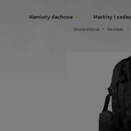
Namioty dachowe
Markizy i zada
Strona główna:
»
Na biwak
»