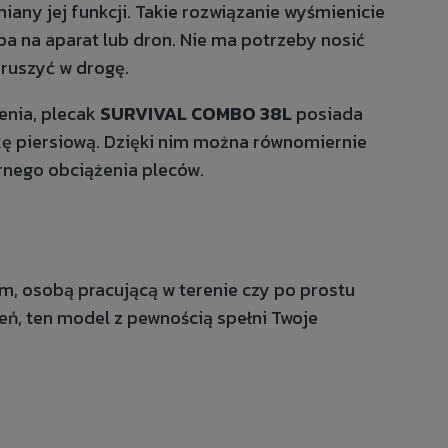
any jej funkcji. Takie rozwiązanie wyśmienicie
ba na aparat lub dron. Nie ma potrzeby nosić
i ruszyć w drogę.
nia, plecak
SURVIVAL COMBO 38L
posiada
kę piersiową. Dzięki nim można równomiernie
rnego obciążenia pleców.
em, osobą pracującą w terenie czy po prostu
eń, ten model z pewnością spełni Twoje