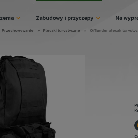
szenia
Zabudowy i przyczepy
Na wypr
Przechowywanie
»
Plecaki turystyczne
»
Offlander plecak turysty
P
K
C