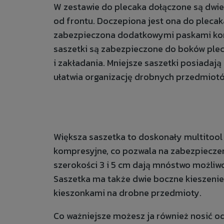
W zestawie do plecaka dołączone są dwie
od frontu. Doczepiona jest ona do pleca
zabezpieczona dodatkowymi paskami kom
saszetki są zabezpieczone do boków plec
i zakładania. Mniejsze saszetki posiadaj
ułatwia organizację drobnych przedmiot
Większa saszetka to doskonały multitool
kompresyjne, co pozwala na zabezpieczen
szerokości 3 i 5 cm dają mnóstwo możliw
Saszetka ma także dwie boczne kieszenie
kieszonkami na drobne przedmioty.
Co ważniejsze możesz ja również nosić od