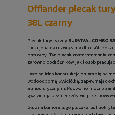
Offlander plecak tur
38L czarny
Plecak turystyczny
SURVIVAL COMBO 3
funkcjonalne rozwiązanie dla osób poszuk
potrzeby. Ten plecak został starannie 
zarówno podróżników, jak i osób pracując
Jego solidna konstrukcja opiera się na m
wodoodporną wyściółką, zapewniając och
atmosferycznymi. Podwójne, mocne zamk
gwarantują bezpieczeństwo przechowyw
Główna komora tego plecaka jest pokry
otwierana w 60%, co zapewnia łatwy dostę