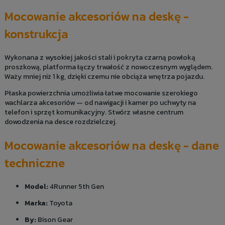
Mocowanie akcesoriów na deskę -
konstrukcja
Wykonana z wysokiej jakości stali i pokryta czarną powłoką
proszkową, platforma łączy trwałość z nowoczesnym wyglądem.
Waży mniej niż 1 kg, dzięki czemu nie obciąża wnętrza pojazdu.
Płaska powierzchnia umożliwia łatwe mocowanie szerokiego
wachlarza akcesoriów — od nawigacji i kamer po uchwyty na
telefon i sprzęt komunikacyjny. Stwórz własne centrum
dowodzenia na desce rozdzielczej.
Mocowanie akcesoriów na deskę - dane
techniczne
Model:
4Runner 5th Gen
Marka:
Toyota
By:
Bison Gear