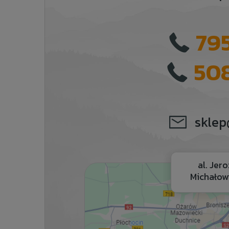
795
508
sklep
al. Jer
Michałow