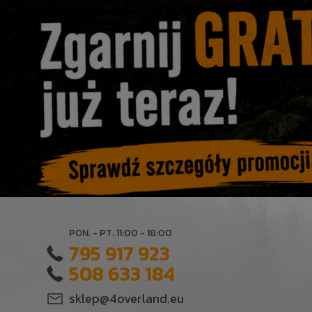
PON. - PT. 11:00 - 18:00
795 917 923
508 633 184
sklep@4overland.eu