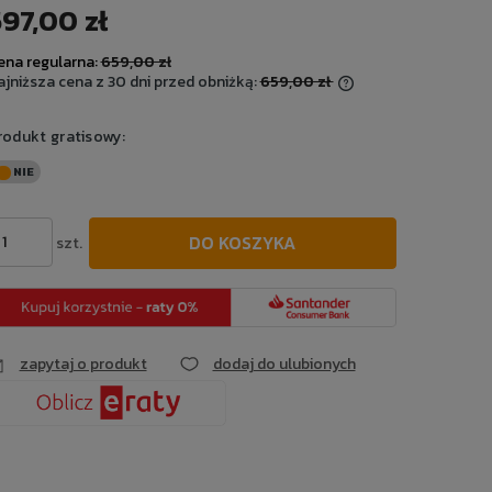
97,00 zł
Cena nie zawiera ewentualnych kosztów
płatności
ena regularna:
659,00 zł
ajniższa cena z 30 dni przed obniżką:
659,00 zł
Jeżeli produkt jest sprzedawany krócej
rodukt gratisowy:
niż 30 dni, wyświetlana jest najniższa
cena od momentu, kiedy produkt pojawił
się w sprzedaży.
DO KOSZYKA
szt.
zapytaj o produkt
dodaj do ulubionych