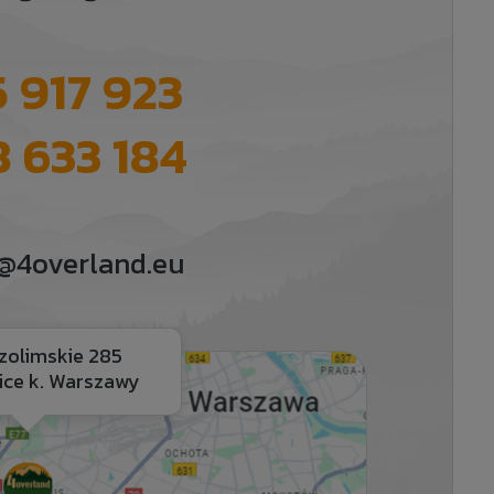
 917 923
 633 184
@4overland.eu
ozolimskie 285
ice k. Warszawy