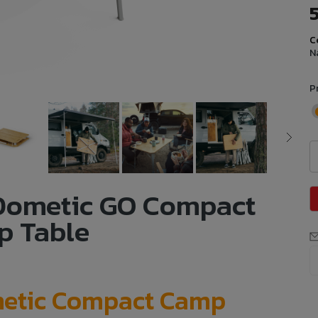
5
C
N
P
Dometic GO Compact
 Table
etic Compact Camp