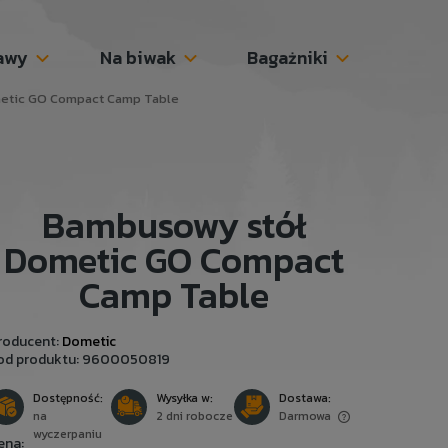
awy
Na biwak
Bagażniki
etic GO Compact Camp Table
Bambusowy stół
Dometic GO Compact
Camp Table
roducent:
Dometic
od produktu:
9600050819
Dostępność:
Wysyłka w:
Dostawa:
na
2 dni robocze
Darmowa
wyczerpaniu
ena: