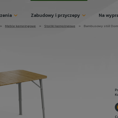
szenia
Zabudowy i przyczepy
Na wypr
»
Meble kempingowe
»
Stoliki kempingowe
»
Bambusowy stół Dom
P
K
C