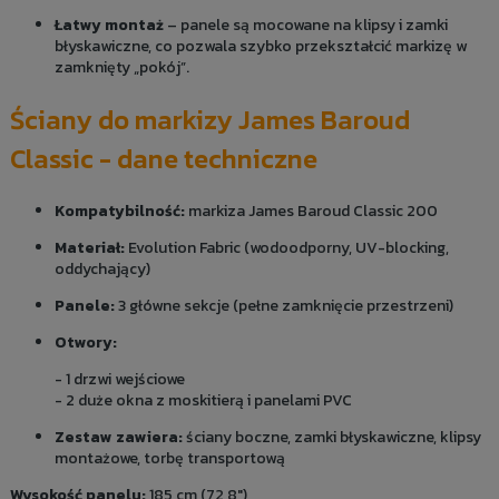
Łatwy montaż
– panele są mocowane na klipsy i zamki
błyskawiczne, co pozwala szybko przekształcić markizę w
zamknięty „pokój”.
Ściany do markizy James Baroud
Classic - dane techniczne
Kompatybilność:
markiza James Baroud Classic 200
Materiał:
Evolution Fabric (wodoodporny, UV-blocking,
oddychający)
Panele:
3 główne sekcje (pełne zamknięcie przestrzeni)
Otwory:
- 1 drzwi wejściowe
- 2 duże okna z moskitierą i panelami PVC
Zestaw zawiera:
ściany boczne, zamki błyskawiczne, klipsy
montażowe, torbę transportową
Wysokość panelu:
185 cm (72,8″)