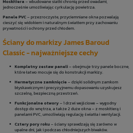
Moskitiera
– wbudowane siatki chronią przed owadami,
jednocześnie umożliwiając cyrkulację powietrza.
Panele PVC
– przezroczyste, przyciemniane okna pozwalają
cieszyć się widokiem i naturalnym światłem przy zachowaniu
prywatności i ochrony przed chłodem.
Ściany do markizy James Baroud
Classic - najważniejsze cechy
Kompletny zestaw paneli
– obejmuje trzy panele boczne,
które łatwo mocuje się do konstrukcji markizy.
Hermetyczne zamknięcie
– dzięki solidnym zamkom
błyskawicznym i precyzyjnemu dopasowaniu uzyskujesz
szczelną, bezpieczną przestrzeń.
Funkcjonalne otwory
– 1 drzwi wejściowe – wygodny
dostęp do wnętrza, a także 2 duże okna – z moskitierą i
panelami PVC, umożliwiają regulację światła i wentylacji.
Cztery pory roku
– ściany sprawdzają się zarówno w
upalne dni, jak i podczas chłodniejszych biwaków.