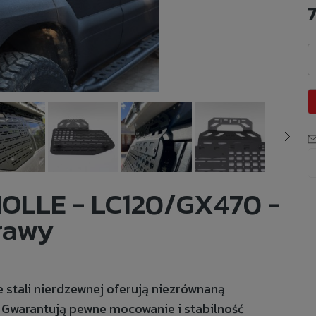
MOLLE - LC120/GX470 -
rawy
e stali nierdzewnej oferują niezrównaną
. Gwarantują pewne mocowanie i stabilność