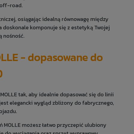
off-road.
tniczej, osiągając idealną równowagę między
a doskonale komponuje się z estetyką Twojej
ą nośność.
OLLE - dopasowane do
0
MOLLE tak, aby idealnie dopasować się do linii
est elegancki wygląd zbliżony do fabrycznego,
ojazdu.
 MOLLE możesz łatwo przyczepić ulubiony
nie do wyciągania oraz sprzęt wyprawowy