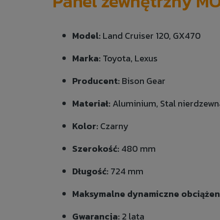
Panel zewnętrzny MO
Model:
Land Cruiser 120, GX470
Marka:
Toyota, Lexus
Producent:
Bison Gear
Materiał:
Aluminium, Stal nierdzewn
Kolor:
Czarny
Szerokość:
480 mm
Długość:
724 mm
Maksymalne dynamiczne obciążen
Gwarancja:
2 lata