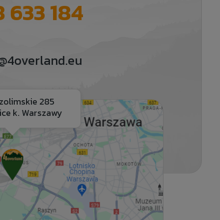
 633 184
@4overland.eu
ozolimskie 285
ice k. Warszawy