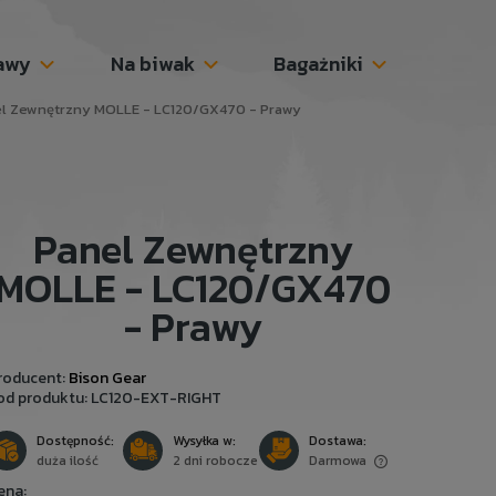
awy
Na biwak
Bagażniki
l Zewnętrzny MOLLE - LC120/GX470 - Prawy
Panel Zewnętrzny
MOLLE - LC120/GX470
- Prawy
roducent:
Bison Gear
od produktu:
LC120-EXT-RIGHT
Dostępność:
Wysyłka w:
Dostawa:
duża ilość
2 dni robocze
Darmowa
ena: