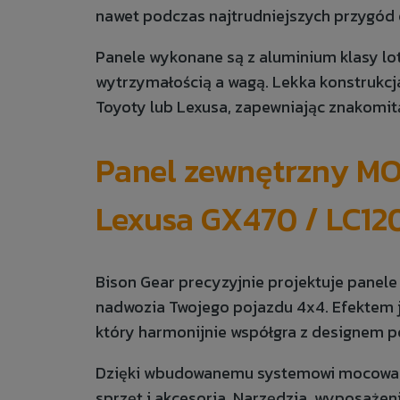
nawet podczas najtrudniejszych przygód 
Panele wykonane są z aluminium klasy lo
wytrzymałością a wagą. Lekka konstrukcj
Toyoty lub Lexusa, zapewniając znakomit
Panel zewnętrzny M
Lexusa GX470 / LC12
Bison Gear precyzyjnie projektuje panele 
nadwozia Twojego pojazdu 4x4. Efektem j
który harmonijnie współgra z designem p
Dzięki wbudowanemu systemowi mocowań
sprzęt i akcesoria. Narzędzia, wyposaże