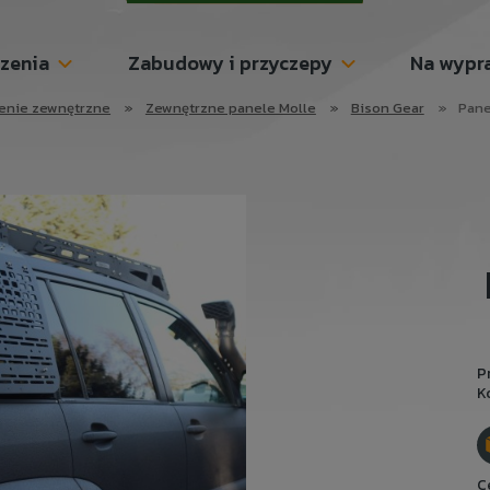
szenia
Zabudowy i przyczepy
Na wypr
enie zewnętrzne
»
Zewnętrzne panele Molle
»
Bison Gear
»
Pane
P
K
C