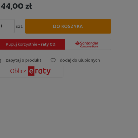
744,00 zł
Cena nie zawiera ewentualnych kosztów
płatności
DO KOSZYKA
szt.
zapytaj o produkt
dodaj do ulubionych