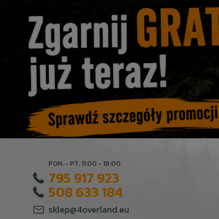
PON. - PT. 11:00 - 18:00
795 917 923
508 633 184
sklep@4overland.eu