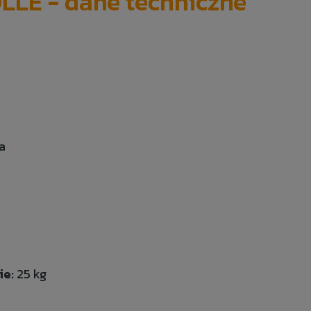
LLE - dane techniczne
a
ie:
25 kg