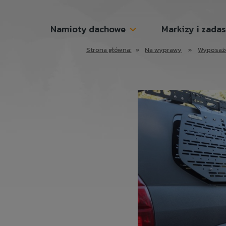
Namioty dachowe
Markizy i zada
Strona główna:
»
Na wyprawy
»
Wyposaż