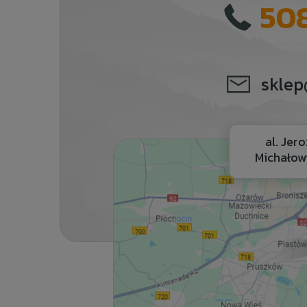
508
sklep
al. Jer
Michałow