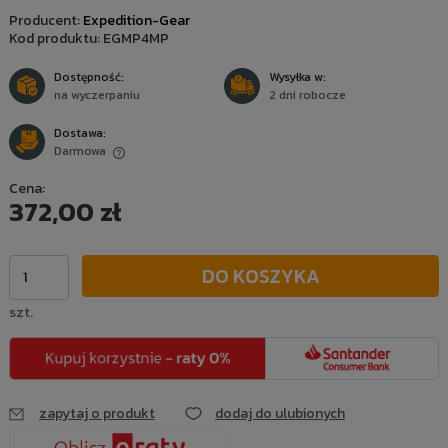
Producent:
Expedition-Gear
Kod produktu:
EGMP4MP
Dostępność:
Wysyłka w:
na wyczerpaniu
2 dni robocze
Dostawa:
Darmowa
Cena nie zawiera ewentualnych kosztów płatności
Cena:
372,00 zł
DO KOSZYKA
szt.
zapytaj o produkt
dodaj do ulubionych