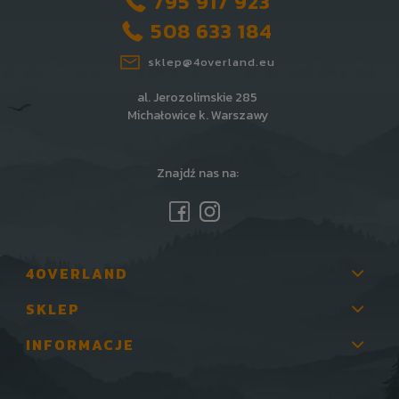
795 917 923
508 633 184
sklep@4overland.eu
al. Jerozolimskie 285
Michałowice k. Warszawy
Znajdź nas na:
4OVERLAND
SKLEP
INFORMACJE