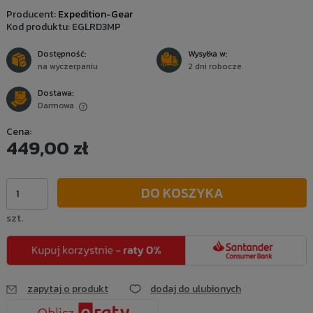
Producent:
Expedition-Gear
Kod produktu:
EGLRD3MP
Dostępność:
Wysyłka w:
na wyczerpaniu
2 dni robocze
Dostawa:
Darmowa
Cena nie zawiera ewentualnych kosztów płatności
Cena:
449,00 zł
DO KOSZYKA
szt.
zapytaj o produkt
dodaj do ulubionych