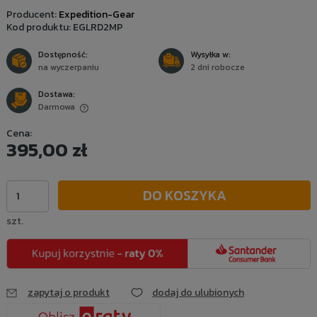
Producent:
Expedition-Gear
Kod produktu:
EGLRD2MP
Dostępność:
Wysyłka w:
na wyczerpaniu
2 dni robocze
Dostawa:
Darmowa
Cena nie zawiera ewentualnych kosztów płatności
Cena:
395,00 zł
DO KOSZYKA
szt.
zapytaj o produkt
dodaj do ulubionych