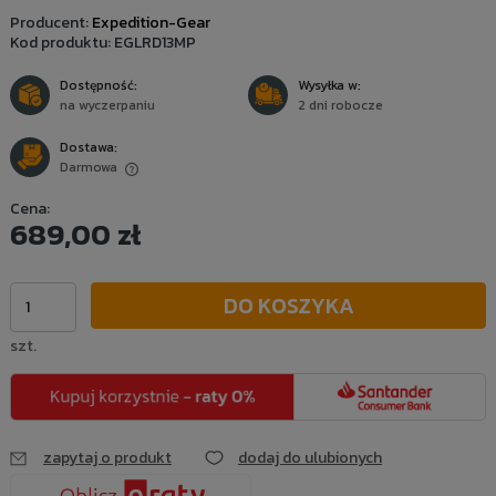
Producent:
Expedition-Gear
Kod produktu:
EGLRD13MP
Dostępność:
Wysyłka w:
na wyczerpaniu
2 dni robocze
Dostawa:
Darmowa
Cena nie zawiera ewentualnych kosztów płatności
Cena:
689,00 zł
DO KOSZYKA
szt.
zapytaj o produkt
dodaj do ulubionych