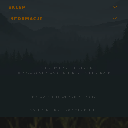
SKLEP
INFORMACJE
DESIGN BY
ERSETIC VISION
© 2024 4OVERLAND · ALL RIGHTS RESERVED
POKAŻ PEŁNĄ WERSJĘ STRONY
SKLEP INTERNETOWY SHOPER.PL