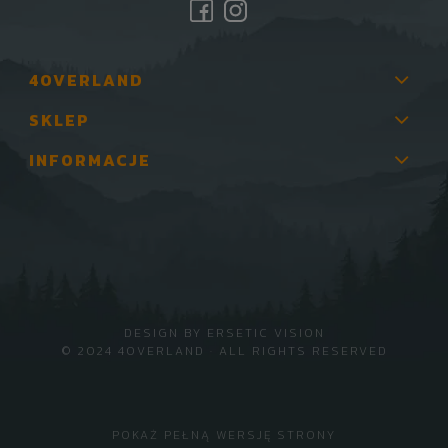
4OVERLAND
SKLEP
INFORMACJE
DESIGN BY
ERSETIC VISION
© 2024 4OVERLAND · ALL RIGHTS RESERVED
POKAŻ PEŁNĄ WERSJĘ STRONY