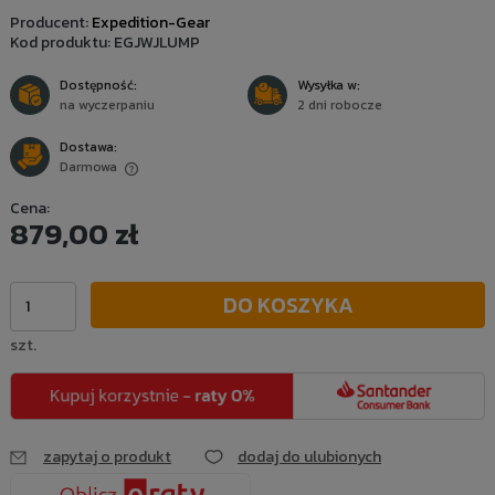
Producent:
Expedition-Gear
Kod produktu:
EGJWJLUMP
Dostępność:
Wysyłka w:
na wyczerpaniu
2 dni robocze
Dostawa:
Darmowa
Cena nie zawiera ewentualnych kosztów płatności
Cena:
879,00 zł
DO KOSZYKA
szt.
zapytaj o produkt
dodaj do ulubionych