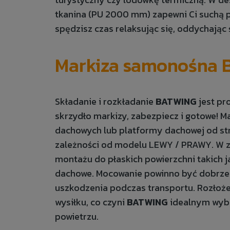
tkanina (PU 2000 mm) zapewni Ci suchą po
spędzisz czas relaksując się, oddychają
Markiza samonośna 
Składanie i rozkładanie
BATWING
jest pro
skrzydło markizy, zabezpiecz i gotowe!
dachowych lub platformy dachowej od str
zależności od modelu LEWY / PRAWY. W z
montażu do płaskich powierzchni takich 
dachowe. Mocowanie powinno być dobrz
uszkodzenia podczas transportu. Rozłoż
wysiłku, co czyni
BATWING
idealnym wybo
powietrzu.