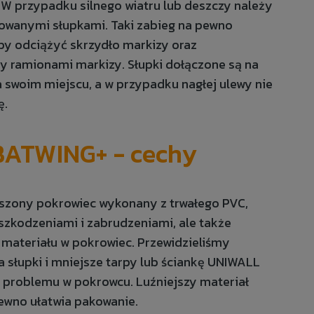
 W przypadku silnego wiatru lub deszczy należy
lowanymi słupkami. Taki zabieg na pewno
by odciążyć skrzydło markizy oraz
 ramionami markizy. Słupki dołączone są na
a swoim miejscu, a w przypadku nagłej ulewy nie
zę.
BATWING+ - cechy
kszony pokrowiec wykonany z trwałego PVC,
uszkodzeniami i zabrudzeniami, ale także
e materiału w pokrowiec. Przewidzieliśmy
słupki i mniejsze tarpy lub ściankę UNIWALL
 problemu w pokrowcu. Luźniejszy materiał
ewno ułatwia pakowanie.