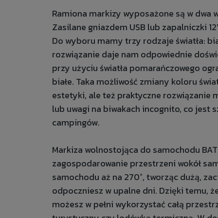
Ramiona markizy wyposażone są w dwa wp
Zasilane gniazdem USB lub zapalniczki 1
Do wyboru mamy trzy rodzaje światła: bi
rozwiązanie daje nam odpowiednie doświet
przy użyciu światła pomarańczowego ogran
białe. Taka możliwość zmiany koloru świa
estetyki, ale też praktyczne rozwiązanie
lub uwagi na biwakach incognito, co jest
campingów.
Markiza wolnostojąca do samochodu BAT
zagospodarowanie przestrzeni wokół sam
samochodu aż na 270°, tworząc dużą, zac
odpoczniesz w upalne dni. Dzięki temu, ż
możesz w pełni wykorzystać całą przestrz
turystyczny czy lodówkę termiczną. W d