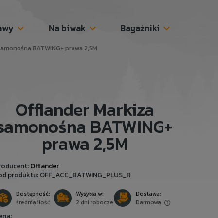
awy
Na biwak
Bagażniki
 samonośna BATWING+ prawa 2,5M
Offlander Markiza
samonośna BATWING+
prawa 2,5M
roducent:
Offlander
od produktu:
OFF_ACC_BATWING_PLUS_R
Dostępność:
Wysyłka w:
Dostawa:
średnia ilość
2 dni robocze
Darmowa
ena: