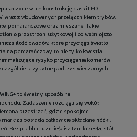
uszczone w ich konstrukcję paski LED.
2V wraz z wbudowanych przełącznikiem trybów.
ałe, pomarańczowe oraz mieszane. Takie
lenie przestrzeni użytkowej i co ważniejsze
icza ilość owadów, które przyciąga światło
tła na pomarańczowy to nie tylko kwestia
 minimalizujące ryzyko przyciągania komarów
 szczególnie przydatne podczas wieczornych
WING+ to świetny sposób na
ochodu. Zadaszenie rozciąga się wokół
ienioną przestrzeń, gdzie spokojnie
e markiza posiada całkowicie składane nóżki,
eń. Bez problemu zmieścisz tam krzesła, stół
eszczowy poranek solidna, wodoodporna