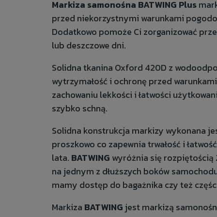
Markiza samonośna BATWING
Plus
mar
przed niekorzystnymi warunkami pogodow
Dodatkowo pomoże Ci zorganizować przes
lub deszczowe dni.
Solidna tkanina Oxford 420D
z wodoodpo
wytrzymałość i ochronę przed warunkam
zachowaniu lekkości i łatwości użytkowani
szybko schną.
Solidna konstrukcja markizy wykonana jes
proszkowo co zapewnia trwałość i łatwość
lata.
BATWING
wyróżnia się rozpiętością
na jednym z dłuższych boków samochodu i
mamy dostęp do bagażnika czy też częśc
Markiza
BATWING
jest markizą samonośną