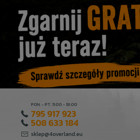
PON. - PT. 11:00 - 18:00
795 917 923
508 633 184
sklep@4overland.eu