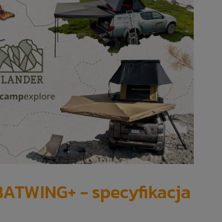
ATWING+ - specyfikacja