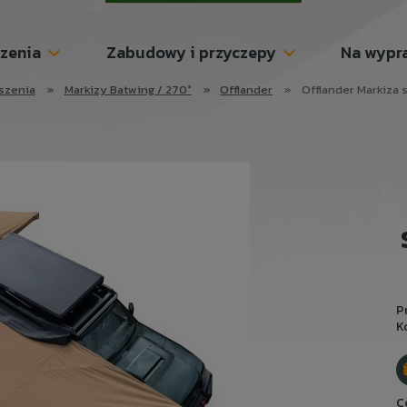
szenia
Zabudowy i przyczepy
Na wypr
aszenia
»
Markizy Batwing / 270°
»
Offlander
»
Offlander Markiza
P
K
C