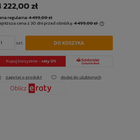
 222,00 zł
Cena nie zawiera ewentualnych kosztów
płatności
ena regularna:
4 499,00 zł
ajniższa cena z 30 dni przed obniżką:
4 499,00 zł
Jeżeli produkt jest sprzedawany krócej
DO KOSZYKA
szt.
niż 30 dni, wyświetlana jest najniższa
cena od momentu, kiedy produkt pojawił
się w sprzedaży.
zapytaj o produkt
dodaj do ulubionych