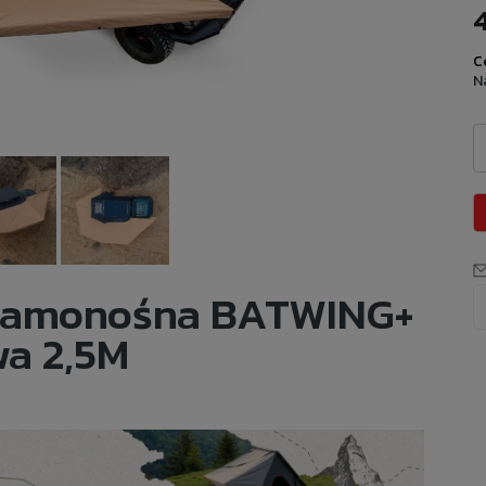
4
C
N
a samonośna BATWING+
wa 2,5M