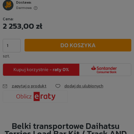
Dostawa:
Darmowa
Cena nie zawiera ewentualnych kosztów płatności
Cena:
2 253,00 zł
DO KOSZYKA
szt.
zapytaj o produkt
dodaj do ulubionych
Belki transportowe Daihatsu
Terrios Load Bar Kit / Track AND