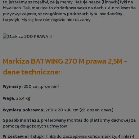
to jesteśmy szczęśliwi, że ją mamy. Ratuje nasze [i innych] łyki na
biwakach. Tak, markiza to dodatkowa waga na dachu. Ale to kwestia
przyzwyczajenia, szczególnie w podróżach typu overlanding ,
turystyk. My się bez niej nigdzie nie ruszamy.
Markiza BATWING 270 M prawa 2,5M -
dane techniczne:
Wymiary:
250 cm (promień)
Waga:
25,4 kg
Wymiary pokrowca:
268 x 20 x 18 cm (dł. x szer. x wys.)
Sposób montażu:
preferowany montaż do platformy dachowej za
pomocą dołączonych uchwytów
W zestawie:
4 słupki, linka do zaczepienia końca markizy, 4 linki i 4