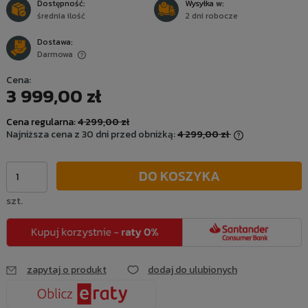
Dostępność:
Wysyłka w:
średnia ilość
2 dni robocze
Dostawa:
Darmowa
Cena nie zawiera ewentualnych kosztów płatności
Cena:
3 999,00 zł
Cena regularna:
4 299,00 zł
Najniższa cena z 30 dni przed obniżką:
4 299,00 zł
Jeżeli produk
niż 30 dni, wy
DO KOSZYKA
cena od momen
się w sprzeda
szt.
zapytaj o produkt
dodaj do ulubionych