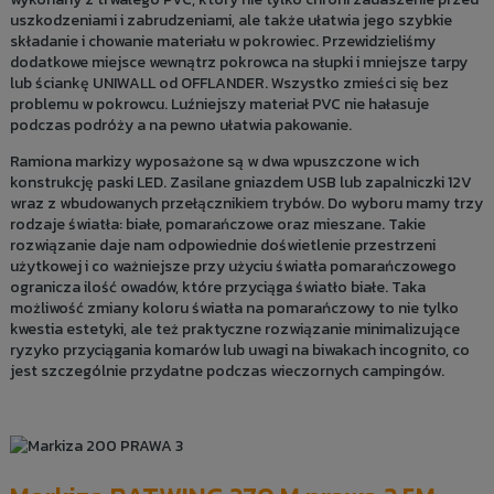
uszkodzeniami i zabrudzeniami, ale także ułatwia jego szybkie
składanie i chowanie materiału w pokrowiec. Przewidzieliśmy
dodatkowe miejsce wewnątrz pokrowca na słupki i mniejsze tarpy
lub ściankę UNIWALL od OFFLANDER. Wszystko zmieści się bez
problemu w pokrowcu. Luźniejszy materiał PVC nie hałasuje
podczas podróży a na pewno ułatwia pakowanie.
Ramiona markizy wyposażone są w dwa wpuszczone w ich
konstrukcję paski LED. Zasilane gniazdem USB lub zapalniczki 12V
wraz z wbudowanych przełącznikiem trybów. Do wyboru mamy trzy
rodzaje światła: białe, pomarańczowe oraz mieszane. Takie
rozwiązanie daje nam odpowiednie doświetlenie przestrzeni
użytkowej i co ważniejsze przy użyciu światła pomarańczowego
ogranicza ilość owadów, które przyciąga światło białe. Taka
możliwość zmiany koloru światła na pomarańczowy to nie tylko
kwestia estetyki, ale też praktyczne rozwiązanie minimalizujące
ryzyko przyciągania komarów lub uwagi na biwakach incognito, co
jest szczególnie przydatne podczas wieczornych campingów.