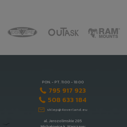
PON. - PT. 11:00 - 18:00
795 917 923
508 633 184
sklep@4overland.eu
al. Jerozolimskie 285
Michałowice k. Warszawy