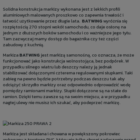
Solidna konstrukcja markizy wykonana jest z lekkich profili
aluminiowych malowanych proszkowo co zapewnia trwałość i
łatwość użytkowanie przez długie lata.
BATWING
wyróżnia się
rozpiętością 270 stopni wokół samochodu, co daje osłonę na
jednym z dłuższych boków samochodu i co ważniejsze jego tyłu.
Tam zazwyczaj mamy dostęp do bagażnika czy też części
zabudowy z kuchnią.
Markiza
BATWING
jest markizą samonośną, co oznacza, że może
funkcjonować jako konstrukcja wolnostojąca, bez podpórek. W
przypadku silnego wiatru lub deszczy należy ją jednak
stabilizować dołączonymi czterema regulowanymi słupkami. Taki
zabieg na pewno będzie potrzebny podczas deszczu tak aby
odciążyć skrzydło markizy oraz odpowiednio odprowadzić wodę
pomiędzy ramionami markizy. Słupki dołączone są na stałe do
ramion. Dzięki temu zawsze są na swoim miejscu, a w przypadku
nagłej ulewy nie musisz ich szukać, aby podeprzeć markizę.
Markiza jest składana i chowana w powiększony pokrowiec
wykonany z trwałego PVC, który nie tylko chroni zadaszenie przed