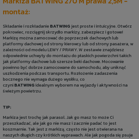
Markiza BATWING 270 M prawa 2,5M -
montaż:
Składanie i rozkładanie
BATWING
jest proste i intuicyjne. Otwórz
pokrowiec, rozciągnij skrzydło markizy, zabezpiecz i gotowe!
Markizę można zamocować do poprzeczek dachowych lub
platformy dachowej od strony kierowcy lub od strony pasażera, w
zależności od modelu LEWY / PRAWY. W zestawie znajdziesz
odpowiednie uchwyty do montażu do płaskich powierzchni takich
jak platformy dachowe lub szersze beki dachowe. Mocowanie
powinno być dobrze zamocowane do samochodu, aby uniknąć
uszkodzenia podczas transportu. Rozłożenie zadaszenia
bocznego nie wymaga dużego wysiłku, co
czyni
BATWING
idealnym wyborem na wyjazdy i aktywności na
świeżym powietrzu.
TIP:
Markiza jest trochę jak parasol. Jak go masz to może Ci
przeszkadzać, ale jak go nie masz i zacznie padać to jest
koszmarnie. Tak jest z markizą, często nie jest otwierana na
naszych długich czy krótkich wyprawach. Ale jak pogoda się psuje