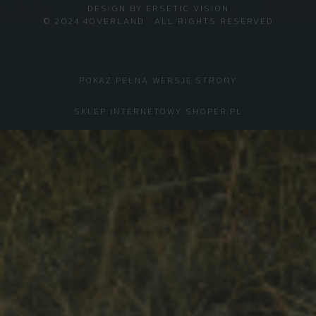
DESIGN BY
ERSETIC VISION
© 2024 4OVERLAND · ALL RIGHTS RESERVED
POKAŻ PEŁNĄ WERSJĘ STRONY
SKLEP INTERNETOWY SHOPER.PL