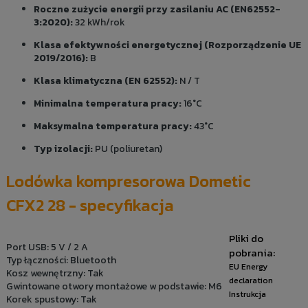
Roczne zużycie energii przy zasilaniu AC (EN62552-
3:2020):
32 kWh/rok
Klasa efektywności energetycznej (Rozporządzenie UE
2019/2016):
B
Klasa klimatyczna (EN 62552):
N / T
Minimalna temperatura pracy:
16°C
Maksymalna temperatura pracy:
43°C
Typ izolacji:
PU (poliuretan)
Lodówka kompresorowa Dometic
CFX2 28 - specyfikacja
Pliki do
Port USB: 5 V / 2 A
pobrania:
Typ łączności: Bluetooth
EU Energy
Kosz wewnętrzny: Tak
declaration
Gwintowane otwory montażowe w podstawie: M6
Instrukcja
Korek spustowy: Tak