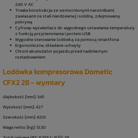
240 V AC
Trwała konstrukcja ze wzmocnionymi narożnikami,
zawiasami ze stali nierdzewnej i solidną, zdejmowaną
pokrywą
Cyfrowy wyświetlacz do wygodnego ustawiania temperatury
z funkcją przyciemniania i portem USB
Wygodne sterowanie lodówką za pomocą smartfona
Ergonomiczne, składane uchwyty
Chroni akumulator pojazdu przed nadmiernym
rozładowaniem
Lodówka kompresorowa Dometic
CFX2 28 - wymiary
Głębokość [mm]: 345
Wysokość [mm]: 427
Szerokość [mm]: 600
Waga netto [kg]: 13.30
Total volume (IEC 62552-3) [l]: 28