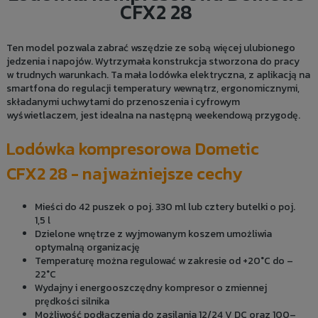
CFX2 28
Ten model pozwala zabrać wszędzie ze sobą więcej ulubionego
jedzenia i napojów. Wytrzymała konstrukcja stworzona do pracy
w trudnych warunkach. Ta mała lodówka elektryczna, z aplikacją na
smartfona do regulacji temperatury wewnątrz, ergonomicznymi,
składanymi uchwytami do przenoszenia i cyfrowym
wyświetlaczem, jest idealna na następną weekendową przygodę.
Lodówka kompresorowa Dometic
CFX2 28 - najważniejsze cechy
Mieści do 42 puszek o poj. 330 ml lub cztery butelki o poj.
1,5 l
Dzielone wnętrze z wyjmowanym koszem umożliwia
optymalną organizację
Temperaturę można regulować w zakresie od +20°C do –
22°C
Wydajny i energooszczędny kompresor o zmiennej
prędkości silnika
Możliwość podłączenia do zasilania 12/24 V DC oraz 100–