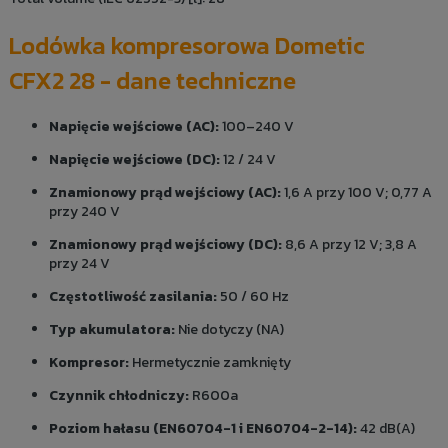
Lodówka kompresorowa Dometic
CFX2 28 - dane techniczne
Napięcie wejściowe (AC):
100–240 V
Napięcie wejściowe (DC):
12 / 24 V
Znamionowy prąd wejściowy (AC):
1,6 A przy 100 V; 0,77 A
przy 240 V
Znamionowy prąd wejściowy (DC):
8,6 A przy 12 V; 3,8 A
przy 24 V
Częstotliwość zasilania:
50 / 60 Hz
Typ akumulatora:
Nie dotyczy (NA)
Kompresor:
Hermetycznie zamknięty
Czynnik chłodniczy:
R600a
Poziom hałasu (EN60704-1 i EN60704-2-14):
42 dB(A)