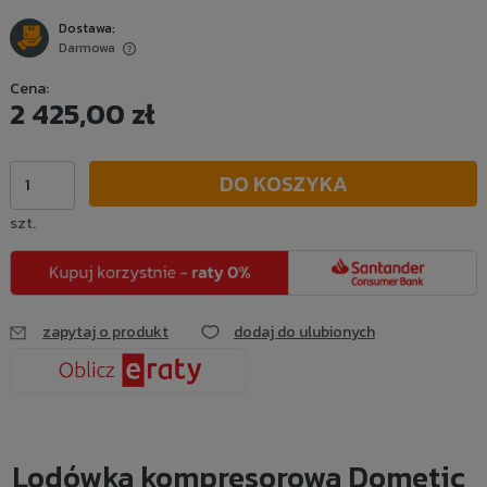
Dostawa:
Darmowa
Cena nie zawiera ewentualnych kosztów płatności
Cena:
2 425,00 zł
DO KOSZYKA
szt.
zapytaj o produkt
dodaj do ulubionych
Lodówka kompresorowa Dometic