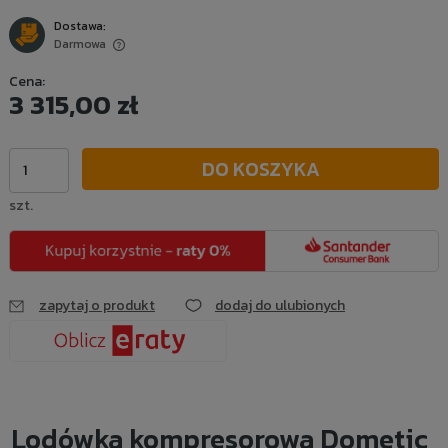
Dostawa:
Darmowa
Cena nie zawiera ewentualnych kosztów płatności
Cena:
3 315,00 zł
DO KOSZYKA
szt.
zapytaj o produkt
dodaj do ulubionych
Lodówka kompresorowa Dometic