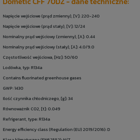
Dometic CFF 70DZ - dane techniczne:
Napięcie wejściowe (prąd zmienny), [V]: 220-240
Napięcie wejściowe (prąd stały), [V]: 12/24
Nominalny prąd wejściowy (zmienny), [A]: 0.44
Nominalny prąd wejściowy (stały), [A]: 4.0/9.0
Częstotliwość wejściowa, [Hz]: 50/60
Lodówka, typ: R134a
Contains fluorinated greenhouse gases
GWP: 1430
Ilość czynnika chłodniczego, [g]: 34
Równoważnik CO2, [t]: 0.049
Refrigerant, type: R134a
Energy efficiency class (Regulation (EU) 2019/2016): D
Klasa klimatyczna (EN62552): N/T