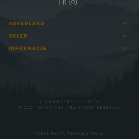
4OVERLAND
SKLEP
INFORMACJE
DESIGN BY
ERSETIC VISION
© 2024 4OVERLAND · ALL RIGHTS RESERVED
POKAŻ PEŁNĄ WERSJĘ STRONY