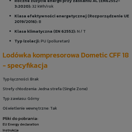
Roczne zużycie energii przy zasilaniu AC (EN62552-
3:2020):
32 kWh/rok
Klasa efektywności energetycznej (Rozporządzenie UE
2019/2016):
B
Klasa klimatyczna (EN 62552):
N / T
Typ izolacji:
PU (poliuretan)
Lodówka kompresorowa Dometic CFF 18
- specyfikacja
Typ łączności: Brak
Strefy chłodzenia: Jedna strefa (Single Zone)
Typ zawiasu: Górny
Oświetlenie wewnętrzne: Tak
Pliki do pobrania:
EU Energy declaration
Instrukcja