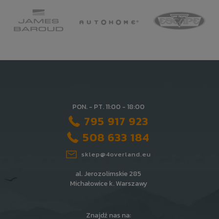
PON. - PT. 11:00 - 18:00
795 917 923
508 633 184
sklep@4overland.eu
al. Jerozolimskie 285
Michałowice k. Warszawy
Znajdź nas na: