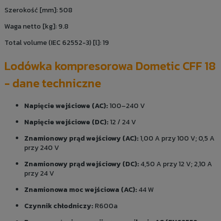
Szerokość [mm]: 508
Waga netto [kg]: 9.8
Total volume (IEC 62552-3) [l]: 19
Lodówka kompresorowa Dometic CFF 18
- dane techniczne
Napięcie wejściowe (AC):
100–240 V
Napięcie wejściowe (DC):
12 / 24 V
Znamionowy prąd wejściowy (AC):
1,00 A przy 100 V; 0,5 A
przy 240 V
Znamionowy prąd wejściowy (DC):
4,50 A przy 12 V; 2,10 A
przy 24 V
Znamionowa moc wejściowa (AC):
44 W
Czynnik chłodniczy:
R600a